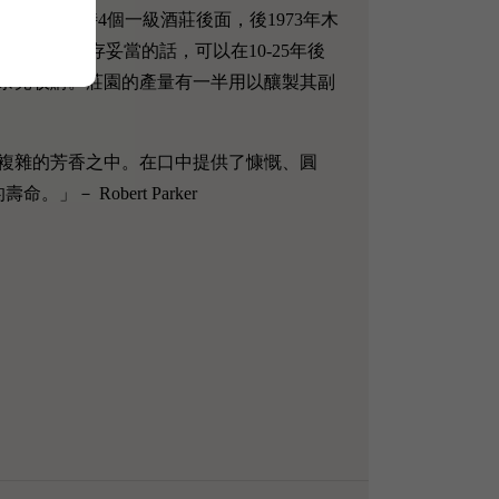
egla的排名僅排在當時4個一級酒莊後面，後1973年木
秀的陳年潛力，如果保存妥當的話，可以在10-25年後
香奈兒收購。莊園的產量有一半用以釀製其副
複雜的芳香之中。在口中提供了慷慨、圓
 Robert Parker