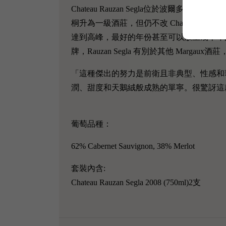
Chateau Rauzan Segla位於波爾多左岸的
桐升為一級酒莊，但仍不改 Chateau Rauza
達到高峰，最好的年份甚至可以放上幾十年
牌，Rauzan Segla 有別於其他 Mar
「這種傑出的努力是前衛且非典型、性感和
潤、甜度和天鵝絨般成熟的單寧。很驚訝這款酒已
葡萄品種：
62% Cabernet Sauvignon, 38% Merlot
套裝內含:
Chateau Rauzan Segla 2008 (750ml)2支