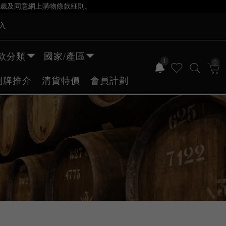
歲及同意網上購物條款細則。
入
款分類
國家/產區
1
0
副牌推介
清貨特價
會員計劃