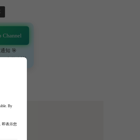
享
 Channel
通知 🎯
、獨家驚喜💥
sible. By
，即表示您