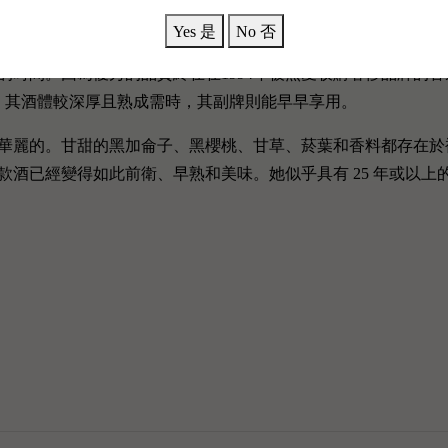
Margaux產區，在1855年的波爾多分級中， Chateau Rauzan S
Yes 是
No 否
n Segla傑出的質量。Chateau Rauzan Segla的酒釀具有優
的時間。因為優秀的品質終在在1994年被熱愛收購奢侈品牌的
gaux酒莊，其酒體較深厚且熟成需時，其副牌則能早早享用。
華麗的。甘甜的黑加侖子、黑櫻桃、甘草、菸葉和香料都存在於
經變得如此前衛、早熟和美味。她似乎具有 25 年或以上的壽命。」－