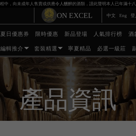
程中，向未成年人售賣或供應令人醺醉的酒類，謹此聲明本人已年滿十八
ON EXCEL
中文
Eng
登
夏日優惠券
限時優惠
新品登場
人氣排行榜
酒
編輯推介
套裝精選
寧夏精品
必選一級莊
產品資訊