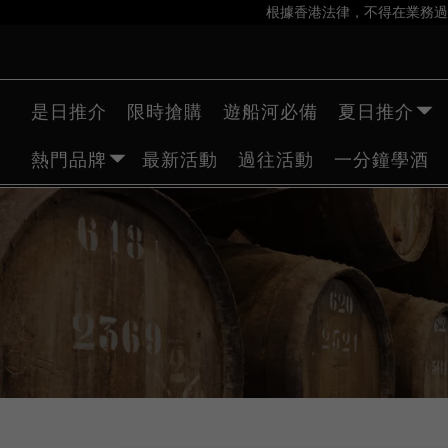
根據香港法律，不得在業務過
是日推介
限時搶購
遊船河必備
夏日推介
熱門品牌
最新活動
過往活動
一分鐘學酒