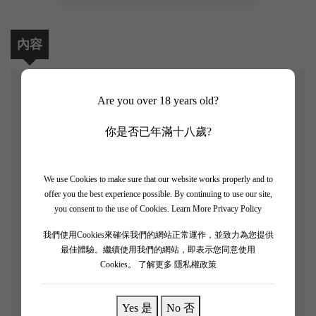
內容
Are you over 18 years old?
【Chateau Phelan Segur Year of the Snake 2017】
你是否已年滿十八歲?
Robert Parker評分: 91/100
Chateau Phelan Segur Year of the Snake 是飛龍世家酒
We use Cookies to make sure that our website works properly and to
莊為2025年蛇年推出的特別限量版產品，酒液採用
offer you the best experience possible. By continuing to use our site,
2017年的飛龍世家正牌酒並搭配獨特設計蛇年禮盒。
you consent to the use of Cookies.
Learn More Privacy Policy
我們使用Cookies來確保我們的網站正常運作，並致力為您提供
Chateau Phelan Segur飛龍酒莊為明星酒莊，獲Robert
最佳體驗。繼續使用我們的網站，即表示您同意使用
Parker五星級酒莊的評級，遠超過不少1855年的三、
Cookies。
了解更多 隱私權政策
四、五级列级名莊的地位。2003年，獲選為歐洲最權
威的葡萄酒雜誌Decanter評出全世界範圍內最超值的
Yes 是
No 否