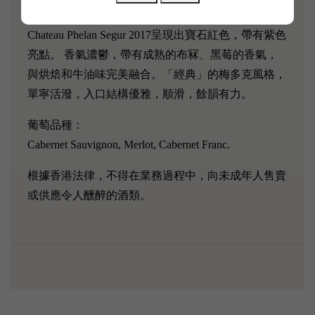
五十大名酒。
Chateau Phelan Segur 2017呈現出寶石紅色，帶有紫色
亮點。 香氣濃鬱，帶有成熟的布冧、黑莓的香氣，
與烘焙和牛油味完美融合。「經典」的梅多克風格，
單寧活潑，入口結構優雅，順滑，餘韻有力。
葡萄品種：
Cabernet Sauvignon, Merlot, Cabernet Franc.
根據香港法律，不得在業務過程中，向未成年人售賣
或供應令人醺醉的酒類。