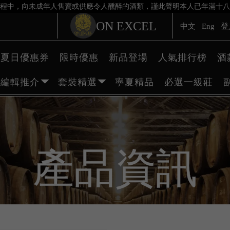
程中，向未成年人售賣或供應令人醺醉的酒類，謹此聲明本人已年滿十八
ON EXCEL
中文
Eng
登
夏日優惠券
限時優惠
新品登場
人氣排行榜
酒
編輯推介
套裝精選
寧夏精品
必選一級莊
產品資訊