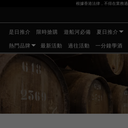
根據香港法律，不得在業務過
是日推介
限時搶購
遊船河必備
夏日推介
熱門品牌
最新活動
過往活動
一分鐘學酒