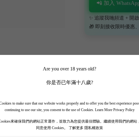
📲 加入 WhatsApp
✨ 追蹤我哋頻道 + 開啟
🎁 即刻接收限時優惠
Are you over 18 years old?
你是否已年滿十八歲?
nquet 2020】
ookies to make sure that our website works properly and to offer you the best experience pos
continuing to use our site, you consent to the use of Cookies.
Learn More Privacy Policy
埃美隆特級酒莊，位於波爾多東北部聖埃美隆產區最東端的聖艾蒂安德利斯鎮。 儘管
Cookies來確保我們的網站正常運作，並致力為您提供最佳體驗。繼續使用我們的網站
團隊，該家族還擁有標誌性的柏圖斯酒莊 (Petrus)。 在JP Mouei
同意使用 Cookies。
了解更多 隱私權政策
鬱、濃鬱和風味的紅酒。 酒體飽滿，單寧豐富圓潤，餘味悠長而美味