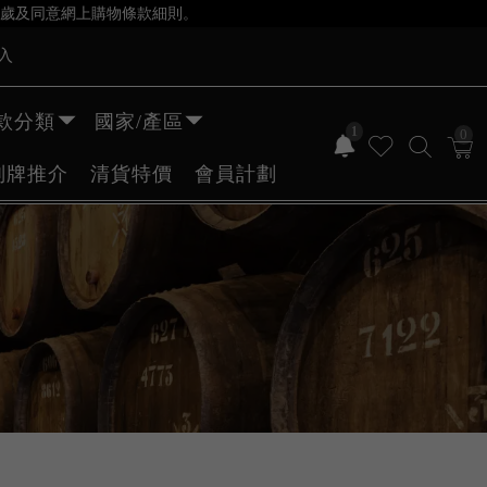
歲及同意網上購物條款細則。
入
款分類
國家/產區
1
0
副牌推介
清貨特價
會員計劃