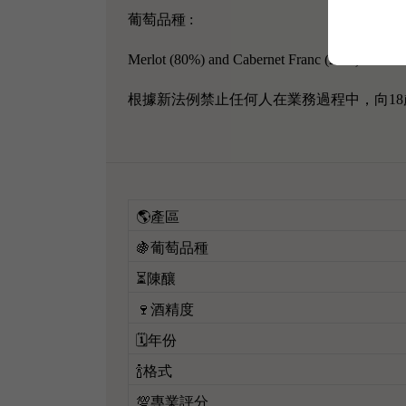
葡萄品種 :
Merlot (80%) and Cabernet Franc (20%)
根據新法例禁止任何人在業務過程中，向1
🌎產區
🍇葡萄品種
⏳陳釀
🍷酒精度
🗓️年份
🍾格式
💯專業評分