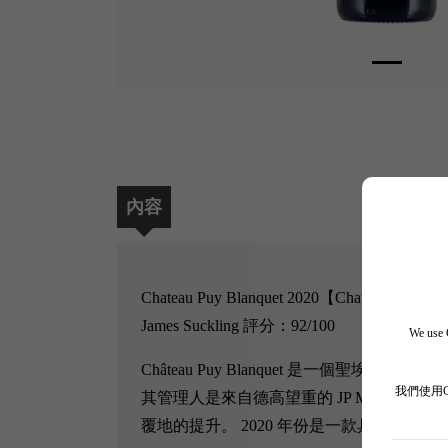
內容
Chateau Puy Blanquet 2020【Chateau Puy Bla
James Suckling 評分：92/100
We use C
Château Puy Blanquet 是一個聖
我們使用
其管理人是來自德高望重的 JP Moueix 的釀酒
覆地的提升。 2020 年份是一款具有濃