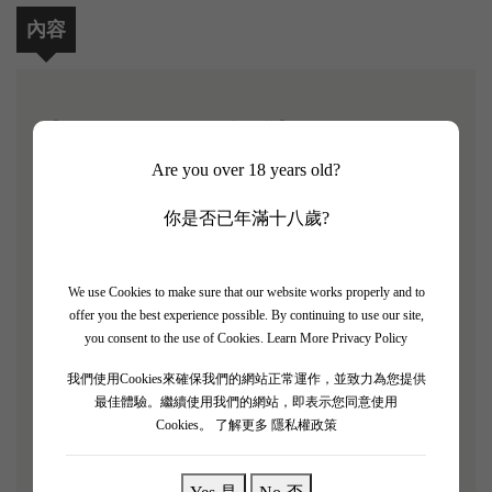
內容
【Chateau De Pez 2018 4支套裝】
Are you over 18 years old?
Robert Parker 評分: 90/100
你是否已年滿十八歲?
Chateau de Pez 建於 15 世紀，是Saint Estèphe 最古老
的酒莊。Pontac family也創造了侯伯王葡萄酒（Haut-
Brion），並將其葡萄園交給了佩斯。 法國大革命
We use Cookies to make sure that our website works properly and to
後，酒莊被作為國家財產出售，並由一系列家族擁
offer you the best experience possible. By continuing to use our site,
you consent to the use of Cookies.
Learn More Privacy Policy
有，之後於 1995 年被路易王妃香檳 (Champagne
Louis Roederer) 收購。
我們使用Cookies來確保我們的網站正常運作，並致力為您提供
最佳體驗。繼續使用我們的網站，即表示您同意使用
香料和深色漿果以及一些肉荳蔻和雪松。 酒體中等
Cookies。
了解更多 隱私權政策
至飽滿，單寧細膩，餘韻精緻漂亮。 如此精細。 緊
實平衡。 給它三、四年的時間來打開。 2023 年之後