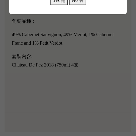
Yes 是
No 否
嘗試。
葡萄品種：
49% Cabernet Sauvignon, 49% Merlot, 1% Cabernet
Franc and 1% Petit Verdot
套裝內含:
Chateau De Pez 2018 (750ml) 4支