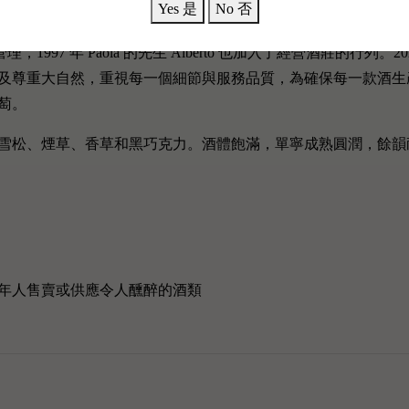
rlo 和 Nuccia Gloder 夫婦倆對此葡萄園看上這裡的風土條件，
Yes 是
No 否
ator" ，評為“ 年度100佳釀”。 1985年的 Poggio 更成為此
管理，1997 年 Paola 的先生 Alberto 也加入了經營酒莊的
重大自然，重視每一個細節與服務品質，為確保每一款酒生產的品質，
萄。
雪松、煙草、香草和黑巧克力。酒體飽滿，單寧成熟圓潤，餘韻耐嚼
年人售賣或供應令人醺醉的酒類