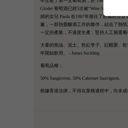
年生產了第一支葡萄酒，於 1984 年 Gianca
Gloder 葡萄酒已經5次被“Wine Spect
婦的女兒 Paola 在1987年接任了莊園經營及
廠，一群熱愛釀酒工作的夥伴，結合了熱情及尊
一定的產量，不過度生產，堅持人工摘選葡
大量的焦油、泥土、乾紅李子、紅醋栗、乾
年開始飲用。 - James Suckling
葡萄品種：
50% Sangiovese, 50% Cabernet Sauvignon.
根據香港法律，不得在業務過程中，向未成