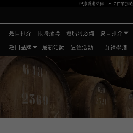
根據香港法律，不得在業務過
是日推介
限時搶購
遊船河必備
夏日推介
熱門品牌
最新活動
過往活動
一分鐘學酒