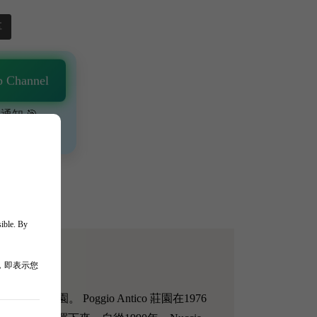
享
 Channel
通知 🎯
、獨家驚喜💥
sible. By
，即表示您
以及葡萄園。 Poggio Antico 莊園在1976