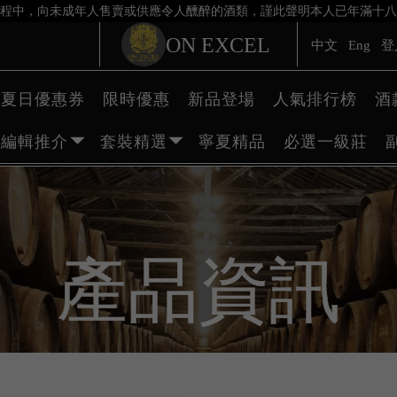
程中，向未成年人售賣或供應令人醺醉的酒類，謹此聲明本人已年滿十八
ON EXCEL
中文
Eng
登
夏日優惠券
限時優惠
新品登場
人氣排行榜
酒
編輯推介
套裝精選
寧夏精品
必選一級莊
產品資訊