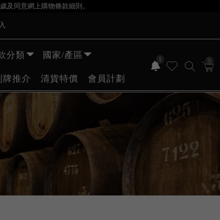
歲及同意網上購物條款細則。
入
款分類
國家/產區
1
0
副牌推介
清貨特價
會員計劃