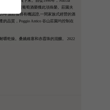
決定將此酒莊購買下來。自從1990年，Nuccia
列中的第四位，是首支意大利葡萄酒榮獲此項殊榮。莊園夫
行列。2020年酒莊獲得有機認證,一間家族式經營的酒
Poggio Antico 谷山莊園均控制在
乾燥。桑嬌維塞和赤霞珠的混釀。 2022