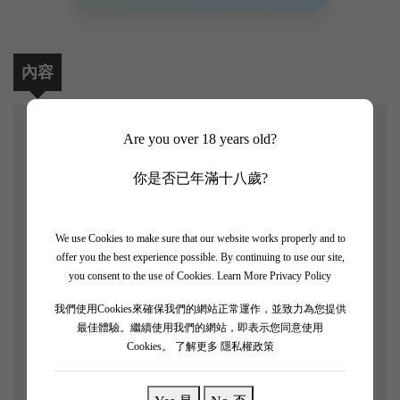
內容
Are you over 18 years old?
【Chateau Phelan Segur 2021 2支禮盒套裝】
你是否已年滿十八歲?
James Suckling 評分：92/100
Chateau Phelan Segur飛龍酒莊為明星酒莊，獲Robert
We use Cookies to make sure that our website works properly and to
Parker五星級酒莊的評級，遠超過不少1855年的三、
offer you the best experience possible. By continuing to use our site,
you consent to the use of Cookies.
Learn More Privacy Policy
四、五级列级名莊的地位。2003年，獲選為歐洲最權
威的葡萄酒雜誌Decanter評出全世界範圍內最超值的
我們使用Cookies來確保我們的網站正常運作，並致力為您提供
最佳體驗。繼續使用我們的網站，即表示您同意使用
五十大名酒。
Cookies。
了解更多 隱私權政策
2021
年的
Phelan Ségur
酒款在杯中緩緩綻放，散發出
成熟黑莓、多汁李子與香甜櫻桃的果香，並交織著玫