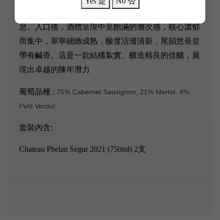
Yes 是
No 否
瑰花瓣、煙斗煙草、異國香料與濕潤土壤的細膩氣
息。入口後，酒體呈現中至飽滿的層次感，核心濃郁
而集中，單寧細緻成熟，酸度活潑清新，尾韻悠長並
帶有鹹香。這是一款結構紮實、釀造精良的佳釀，展
現出卓越的陳年潛
力
葡萄品種
:
75% Cabernet Sauvignon, 21% Merlot, 4%
Petit Verdot
套裝內含:
Chateau Phelan Segur 2021 (750ml) 2支