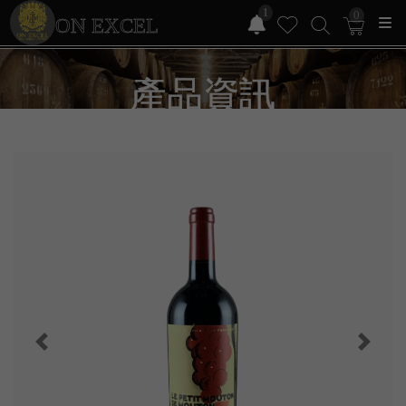
1
0
ON EXCEL
產品資訊