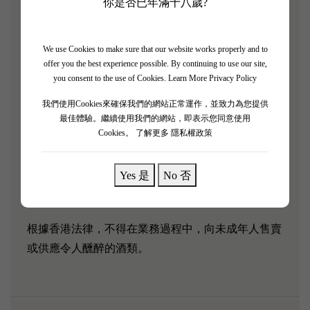
土，是木桐酒莊的副牌酒。它採用來自著名的一級葡
你是否已年滿十八歲?
萄園中精選的年輕葡萄樹的葡萄釀製而成，在採收、
釀造和裝瓶過程中都對細節同樣一絲不苟。
We use Cookies to make sure that our website works properly and to
offer you the best experience possible. By continuing to use our site,
2020 年 Le Petit Mouton 的酒精濃度低於 13%。它具
you consent to the use of Cookies.
Learn More Privacy Policy
有濃鬱的黑色水果、新鮮耕種的壤土、淡淡的河口香
我們使用Cookies來確保我們的網站正常運作，並致力為您提供
氣和淡淡的紫羅蘭香氣。非常有輪廓和重點。口感中
最佳體驗。繼續使用我們的網站，即表示您同意使用
等酒體，單寧細膩，酸度和張力極佳，非常集中，礦
Cookies。
了解更多 隱私權政策
物質味十足，餘味持久。餘韻中殘留著石墨味。
Yes 是
No 否
葡萄品種：
70% Cabernet Sauvignon and 30% Merlot
根據香港法律，不得在業務過程中，向未成年人售賣
或供應令人醺醉的酒類。