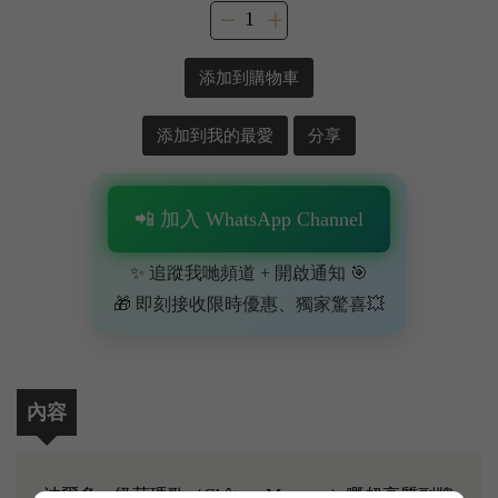
添加到購物車
添加到我的最愛
分享
📲 加入 WhatsApp Channel
✨ 追蹤我哋頻道 + 開啟通知 🎯
🎁 即刻接收限時優惠、獨家驚喜💥
內容
波爾多一級莊瑪歌（Château Margaux）嘅超高質副牌