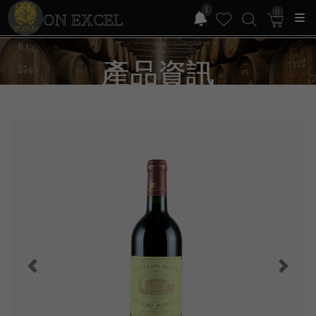
1
0
ON EXCEL
產品資訊