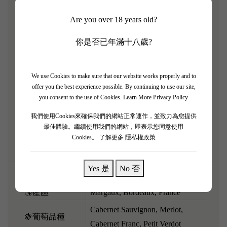
——Pavillon Rouge（瑪歌紅亭）1999 完美大年份！
Are you over 18 years old?
1999 係波爾多一個果味極度豐滿、完美平衡嘅經典
靚年！經過廿五年陳化，令佢正值最完美顛峰狀態。
你是否已年滿十八歲?
香氣極度深邃澎湃，熟透嘅黑櫻桃、野莓果醬，同埋
標誌性嘅紫羅蘭花香、松露同高雅嘅雪松木氣息。
We use Cookies to make sure that our website works properly and to
酒體飽滿，擁有極佳嘅立體感同張力，單寧已經打磨
offer you the best experience possible. By continuing to use our site,
得非常圓潤似天鵝絨，入口極具層次感同爆發力。
you consent to the use of Cookies.
Learn More Privacy Policy
大時大節開嚟配搭頂級烤乳鴿、和牛或者濃郁嘅紅酒
我們使用Cookies來確保我們的網站正常運作，並致力為您提供
燉肉，大班朋友分享呢份震撼，絕對係品味之巔！
最佳體驗。繼續使用我們的網站，即表示您同意使用
Cookies。
了解更多 隱私權政策
Yes 是
No 否
🌎產區
Margaux, Bordeaux, France
Cabernet Sauvignon, Merlot,
🍇葡萄品種
Cabernet Franc, Petit Verdot