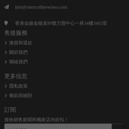
info@onexcelfinewines.com
香港金鐘金鐘道89號力寶中心一座34樓3403室
售後服務
換貨和退款
關於我們
聯絡我們
更多信息
隱私政策
條款與細則
訂閱
接收銷售新聞和獨家店內折扣！