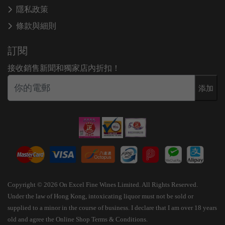
隱私政策
條款與細則
訂閱
接收銷售新聞和獨家店內折扣！
添加
Copyright © 2026 On Excel Fine Wines Limited. All Rights Reserved.
Under the law of Hong Kong, intoxicating liquor must not be sold or
supplied to a minor in the course of business. I declare that I am over 18 years
old and agree the Online Shop Terms & Conditions.