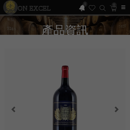
1
0
ON EXCEL
產品資訊