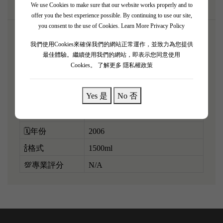
We use Cookies to make sure that our website works properly and to
offer you the best experience possible. By continuing to use our site,
you consent to the use of Cookies.
Learn More Privacy Policy
我們使用Cookies來確保我們的網站正常運作，並致力為您提供
🌎產區
Margaux, Bordeaux, France
最佳體驗。繼續使用我們的網站，即表示您同意使用
Cookies。
了解更多 隱私權政策
Cabernet Sauvignon, Merlot,
🍇葡萄品種
Cabernet Franc, Petit Verdot
Yes 是
No 否
⏳陳釀
18-24 months in French oak
🍷酒精度
13.5
🗓️年份
2006
🍾格式
1500ml
💯專業評分
N/A