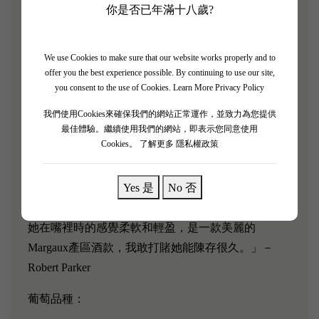
至今日Chateau Palmer還是維持用傳統的方式釀酒，
你是否已年滿十八歲?
也是Margaux區少數不經過濾程序的酒莊，使用比例
的Merlot混合釀酒是其在Margaux區內的特點，無疑
We use Cookies to make sure that our website works properly and to
地使酒釀更優雅、柔順且富有變化。充滿著貴族氣質
offer you the best experience possible. By continuing to use our site,
的Chateau Palmer。
you consent to the use of Cookies.
Learn More Privacy Policy
我們使用Cookies來確保我們的網站正常運作，並致力為您提供
[Chateau Palmer 2013]
最佳體驗。繼續使用我們的網站，即表示您同意使用
Cookies。
了解更多 隱私權政策
「Chateau Palmer 2013顯然是今年釀酒師Thomas
Duroux出品的一款更低調、更微妙的Chateau
Palmer，具有精緻的輪廓和精確度，帶有一絲黑莓、
Yes 是
No 否
波森莓和淡淡的石墨的味道；口感中等，單寧細膩。
她在嘴裡時的感覺柔軟和輕盈，是一款美麗的
Margaux產區酒款，我敢打賭她能陳存很久。」－
Robert Parker
葡萄品種：