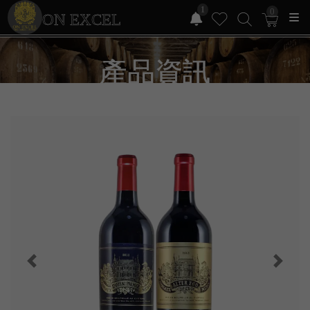
1
0
ON EXCEL
產品資訊