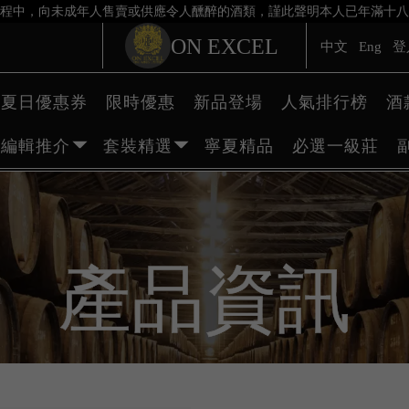
程中，向未成年人售賣或供應令人醺醉的酒類，謹此聲明本人已年滿十八
ON EXCEL
中文
Eng
登
夏日優惠券
限時優惠
新品登場
人氣排行榜
酒
編輯推介
套裝精選
寧夏精品
必選一級莊
產品資訊