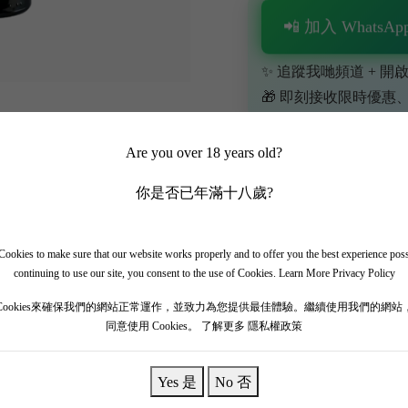
📲 加入 WhatsApp
✨ 追蹤我哋頻道 + 開啟
🎁 即刻接收限時優惠
Are you over 18 years old?
你是否已年滿十八歲?
ookies to make sure that our website works properly and to offer you the best experience pos
continuing to use our site, you consent to the use of Cookies.
Learn More Privacy Policy
Cookies來確保我們的網站正常運作，並致力為您提供最佳體驗。繼續使用我們的網站
同意使用 Cookies。
了解更多 隱私權政策
根廷的Mendoza產區，是羅伯特·帕克《世界頂級葡萄酒及酒莊全書》（
斯·卡特納·扎帕塔）被《醇鑑》（Decanter）雜誌評為200
Yes 是
No 否