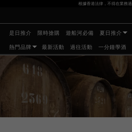
根據香港法律，不得在業務過
是日推介
限時搶購
遊船河必備
夏日推介
熱門品牌
最新活動
過往活動
一分鐘學酒