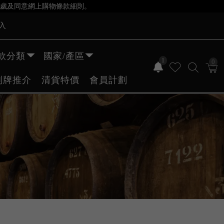
歲及同意網上購物條款細則。
入
款分類
國家/產區
1
0
副牌推介
清貨特價
會員計劃