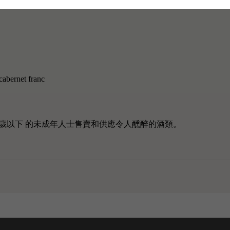
木桶、混凝土和不銹鋼罐中發酵，並進行短暫的發酵後浸漬。
Éle
abernet franc
歲以下 的未成年人士售賣和供應令人醺醉的酒類。