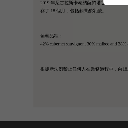
2019 年尼古拉斯卡泰納薩帕塔它在小橡
存了 18 個月，包括蘋果酸乳酸。
葡萄品種：
42% cabernet sauvignon, 30% malbec and 28% c
根據新法例禁止任何人在業務過程中，向18