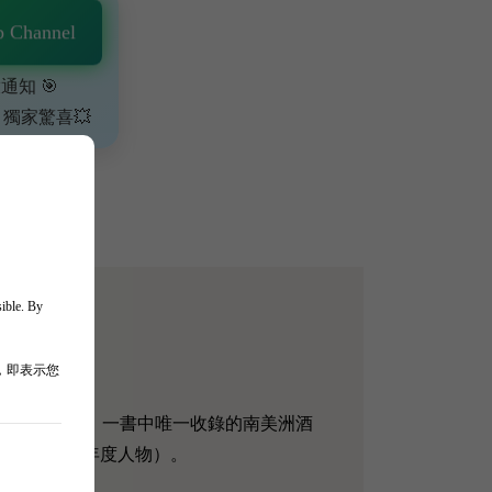
 Channel
通知 🎯
、獨家驚喜💥
sible. By
，即表示您
沃爾德最偉大的酒莊）一書中唯一收錄的南美洲酒
9年年度人物（年度人物）。