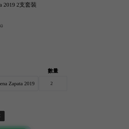
ata 2019 2支套裝
00
數量
享