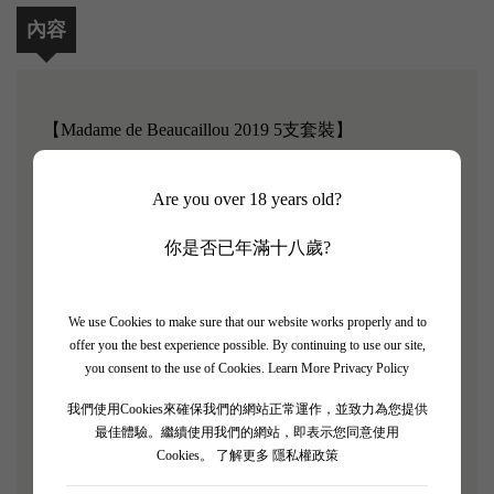
內容
【
Madame de Beaucaillou 2019 5支套裝】
James Suckling評分: 92/100
Are you over 18 years old?
作為左岸的標誌性建築，杜克魯-博卡尤酒莊無疑是
你是否已年滿十八歲?
波爾多地區最著名的酒莊之一。 1855年官方分級中
的二級分級體現了偉大聖朱利安葡萄酒的完美典範。
Château Ducru-Beaucaillou 於 1941 年被 Borie 家族收
We use Cookies to make sure that our website works properly and to
offer you the best experience possible. By continuing to use our site,
購，因其非凡的風土而得名。 在意志堅定、才華橫
you consent to the use of Cookies.
Learn More Privacy Policy
溢的 Bruno Borie 的領導下，Ducru-Beaucaillou 已成
為聖朱利安最偉大的葡萄酒之一。
我們使用Cookies來確保我們的網站正常運作，並致力為您提供
最佳體驗。繼續使用我們的網站，即表示您同意使用
Cookies。
了解更多 隱私權政策
該酒將在法國橡木桶中陳釀 12 個月，其中 20% 是新
橡木桶。 酒呈現深石榴紅色，從玻璃杯中散發出李