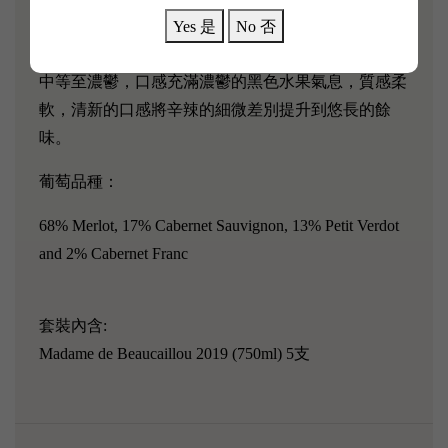
子蜜餞、藍莓派和莫雷洛櫻桃的味道，再加上肉桂
Yes 是
No 否
棒、丁香油、蜜餞紫羅蘭和四川胡椒的味道。 酒體
中等至濃鬱，口感充滿濃鬱的黑色水果氣息，質感柔
軟，清新的口感將辛辣的細微差別提升到悠長的餘
味。
葡萄品種：
68% Merlot, 17% Cabernet Sauvignon, 13% Petit Verdot
and 2% Cabernet Franc
套裝內含:
Madame de Beaucaillou 2019
(750ml) 5支