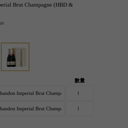
erial Brut Champagne (HBD &
NV
數量