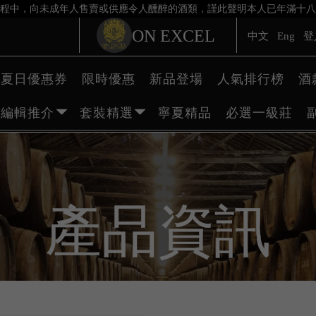
程中，向未成年人售賣或供應令人醺醉的酒類，謹此聲明本人已年滿十八
ON EXCEL
中文
Eng
登
夏日優惠券
限時優惠
新品登場
人氣排行榜
酒
編輯推介
套裝精選
寧夏精品
必選一級莊
產品資訊