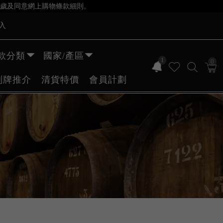
歲及同意網上購物條款細則。
入
款分類
國家/產區
1
0
副牌推介
清貨特價
會員計劃