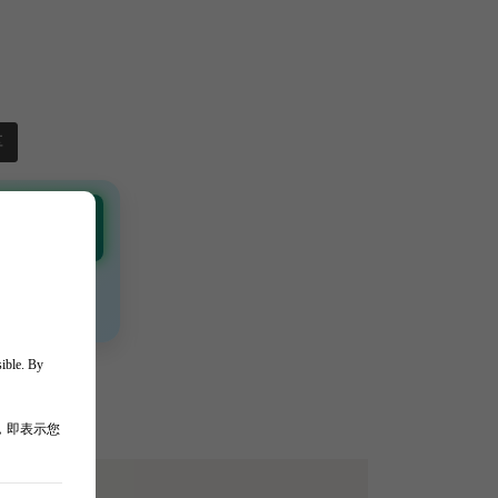
享
 Channel
通知 🎯
、獨家驚喜💥
sible. By
，即表示您