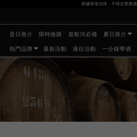
根據香港法律，不得在業務過
是日推介
限時搶購
遊船河必備
夏日推介
熱門品牌
最新活動
過往活動
一分鐘學酒