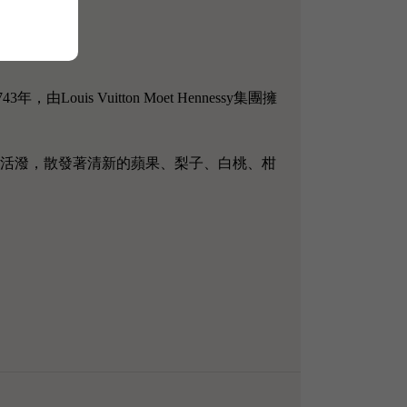
，由Louis Vuitton Moet Hennessy集團擁
色的光澤。其香氣活潑，散發著清新的蘋果、梨子、白桃、柑