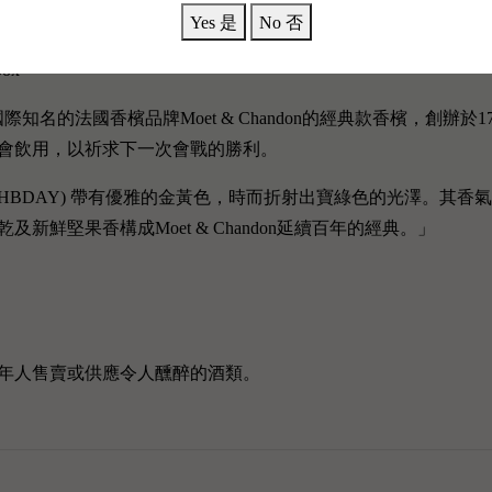
e (HBD & Congrats) 2支套裝】
Yes 是
No 否
box
mpagne是國際知名的法國香檳品牌Moet & Chandon的經典款香檳，創辦於1743年
會飲用，以祈求下一次會戰的勝利。
rut Champagne (HBDAY) 帶有優雅的金黃色，時而折射出寶綠
鮮堅果香構成Moet & Chandon延續百年的經典。」
年人售賣或供應令人醺醉的酒類。