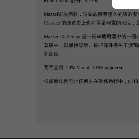
Robert Parker評分 : 95/100
Mazzei家族酒莊，這家族擁有悠久的釀酒歷
Classico 的釀造史上也有舉足輕重的地位，是 
Mazzei 2020 Siepi 是一長串葡
著森林，以保持涼爽。這些條件產生了濃郁
和深度。
葡萄品種: 50% Merlot, 50%Sangiovese
根據新法例禁止任何人在業務過程中，向18