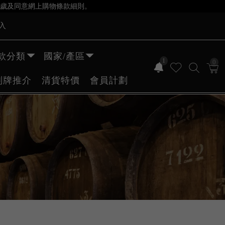
歲及同意網上購物條款細則。
入
款分類
國家/產區
1
0
副牌推介
清貨特價
會員計劃