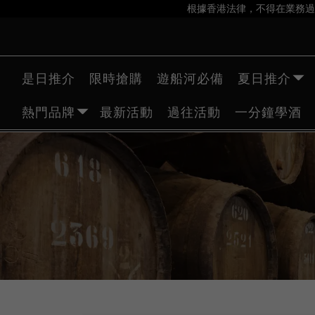
根據香港法律，不得在業務過
是日推介
限時搶購
遊船河必備
夏日推介
熱門品牌
最新活動
過往活動
一分鐘學酒