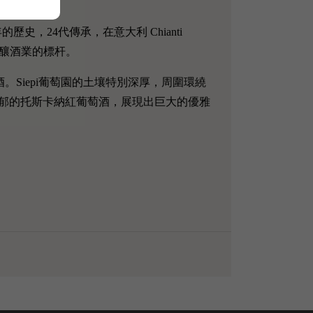
史，24代傳承，在意大利 Chianti
葡萄酒釀酒業的標杆。
萄酒。Siepi葡萄園的土壤特別深厚，周圍環繞
郁的托斯卡納紅葡萄酒，展現出巨大的優雅