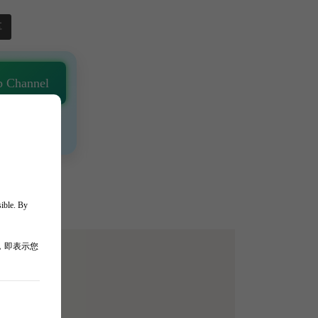
享
 Channel
通知 🎯
、獨家驚喜💥
sible. By
，即表示您