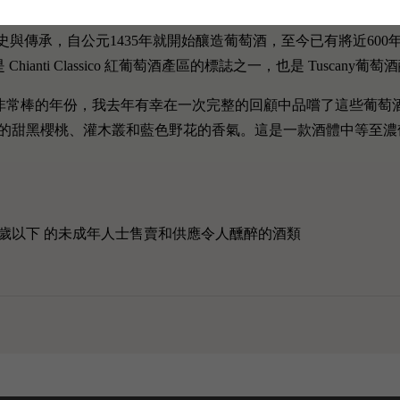
史與傳承，自公元1435年就開始釀造葡萄酒，至今已有將近600年的歷
Chianti Classico 紅葡萄酒產區的標誌之一，也是 Tuscany
萄酒中的一個非常棒的年份，我去年有幸在一次完整的回顧中品嚐了這些葡
的甜黑櫻桃、灌木叢和藍色野花的香氣。這是一款酒體中等至濃
歲以下 的未成年人士售賣和供應令人醺醉的酒類