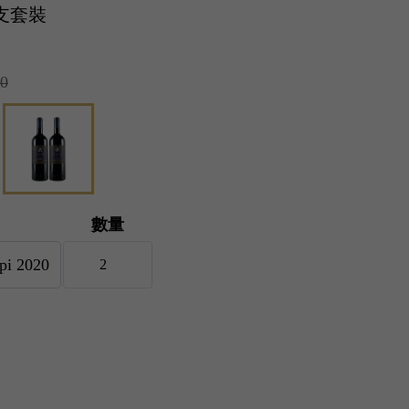
 2支套裝
00
數量