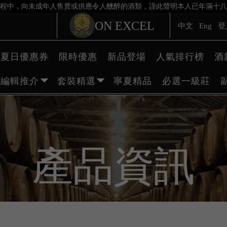
程中，向未成年人售賣或供應令人醺醉的酒類，謹此聲明本人已年滿十八
ON EXCEL
中文
Eng
登
夏日優惠券
限時優惠
新品登場
人氣排行榜
酒
編輯推介
套裝精選
寧夏精品
必選一級莊
產品資訊