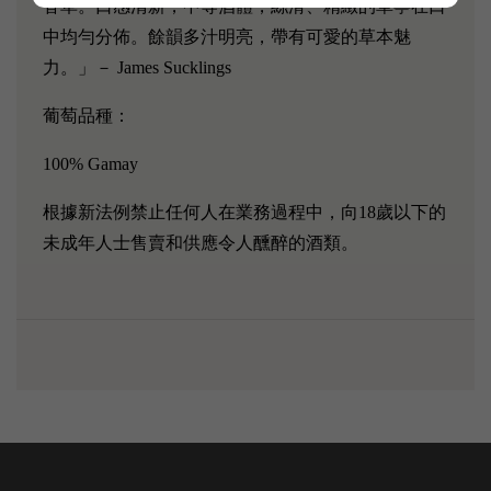
香草。口感清新，中等酒體，絲滑、精緻的單寧在口
中均勻分佈。餘韻多汁明亮，帶有可愛的草本魅
力。」－ James Sucklings
葡萄品種：
100% Gamay
根據新法例禁止任何人在業務過程中，向18歲以下的
未成年人士售賣和供應令人醺醉的酒類。