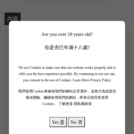
內容
Are you over 18 years old?
【Domaine Jean Foillard Morgon Cote du Py 2020】
你是否已年滿十八歲?
James Sucklings 評分：95/100
We use Cookies to make sure that our website works properly and to
Jean Forillard擁有「薄酒萊自然酒大師」的稱號，因
offer you the best experience possible. By continuing to use our site,
為他是在「法國自然酒之父」Jules Chauve的教導下
you consent to the use of Cookies.
Learn More Privacy Policy
學習釀酒的，也是最早投入自然酒運動的四個人之一
我們使用Cookies來確保我們的網站正常運作，並致力為您提供
。 1980年，Forllard從父親繼承酒莊，與妻子Agnes一
最佳體驗。繼續使用我們的網站，即表示您同意使用
Cookies。
了解更多 隱私權政策
同經營，他們的成功鼓舞了其他產區的酒農，葡萄酒
變得更強壯，層次更豐富多變、美味。
Yes 是
No 否
「活潑的野草莓和覆盆子，配以白胡椒、龍舌蘭和乾