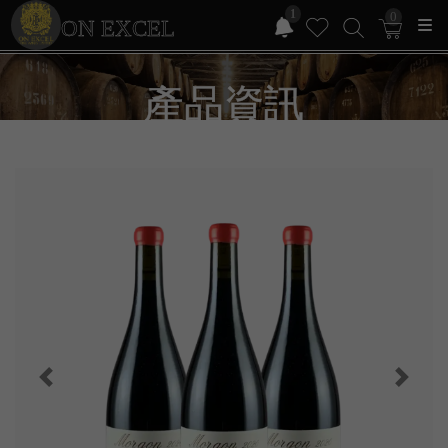
1
0
ON EXCEL
產品資訊