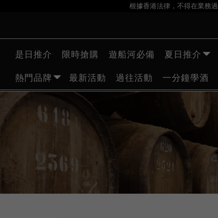
根據香港法律，不得在業務過
是日推介
限時搶購
遊船河必備
夏日推介
熱門品牌
最新活動
過往活動
一分鐘學酒