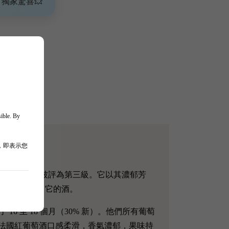
、獨家驚喜💥
sible. By
，即表示您
855 年波爾多官方分類中被評為第三級。它以其濃郁芳
世結婚時供應了它的酒。
中陳釀了 16 至 18 個月（30% 新）。他們所有葡萄
款法國紅葡萄酒口感柔滑，香氣濃郁，果味持