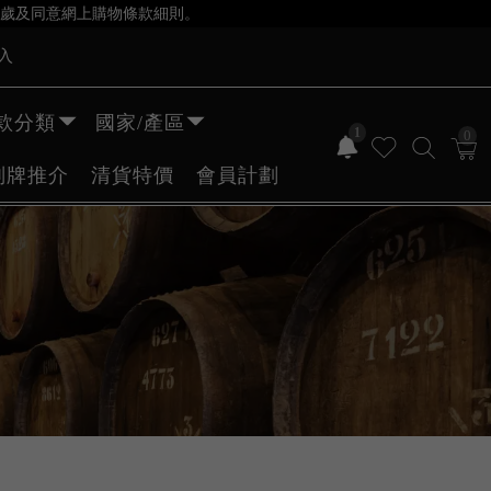
歲及同意網上購物條款細則。
入
款分類
國家/產區
1
0
副牌推介
清貨特價
會員計劃