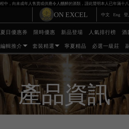
程中，向未成年人售賣或供應令人醺醉的酒類，謹此聲明本人已年滿十八
ON EXCEL
中文
Eng
登
夏日優惠券
限時優惠
新品登場
人氣排行榜
酒
編輯推介
套裝精選
寧夏精品
必選一級莊
產品資訊