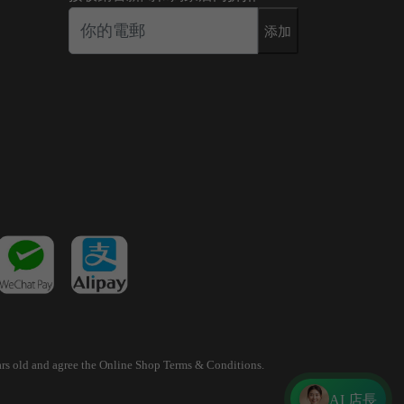
添加
years old and agree the Online Shop Terms & Conditions.
AI 店長