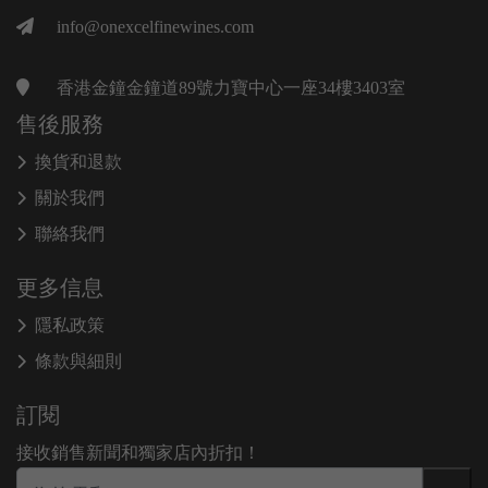
info@onexcelfinewines.com
香港金鐘金鐘道89號力寶中心一座34樓3403室
售後服務
換貨和退款
關於我們
聯絡我們
更多信息
隱私政策
條款與細則
訂閱
接收銷售新聞和獨家店內折扣！