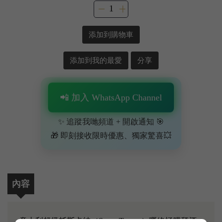
添加到購物車
添加到我的最愛
分享
📲 加入 WhatsApp Channel
✨ 追蹤我哋頻道 + 開啟通知 🎯
🎁 即刻接收限時優惠、獨家驚喜💥
內容
意大利超級托斯卡納（Super Tuscan）嘅終極膜拜酒