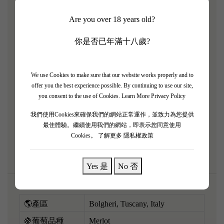
王——Masseto（馬賽多）2015 滿分神話大年份！
Are you over 18 years old?
100% 梅洛（Merlot）嘅藝術巔峰！2015 係一個極度
溫暖嘅完美年份，將果實嘅濃縮度推向史無前例嘅境
你是否已年滿十八歲?
界。 香氣極度狂野奔放，爆發出濃郁嘅黑車厘子果
醬、黑松露、朱古力、地中海香草同極具辨識度嘅紫
We use Cookies to make sure that our website works properly and to
羅蘭花香。 酒體超級飽滿性感，口感猶如最頂級嘅
offer you the best experience possible. By continuing to use our site,
多層次絲絨，單寧海量但完全融化，餘韻長達數分
you consent to the use of Cookies.
Learn More Privacy Policy
鐘，震撼靈魂。 呢支極其罕有嘅滿分拍賣會無價
我們使用Cookies來確保我們的網站正常運作，並致力為您提供
寶，大時大節配搭頂級白松露和牛或者中式紅燒花膠
最佳體驗。繼續使用我們的網站，即表示您同意使用
Cookies。
了解更多 隱私權政策
鮑魚，絕對係人生至高無上享受！
Yes 是
No 否
🌎產區
Bolgheri, Tuscany, Italy
🍇葡萄品種
Merlot