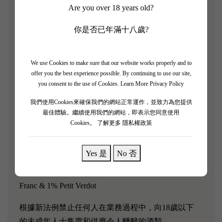
Are you over 18 years old?
Château Montrose 位於波爾多北部梅多克地區的 Saint-
Estèphe 產區，是一個備受推崇和廣受讚譽的葡萄酒
你是否已年滿十八歲?
莊園。 該莊園在 1855 年波爾多分級中被列為二級
莊，被認為是該級別中最好的莊園之一。
We use Cookies to make sure that our website works properly and to
「2007 年的 Montrose 有一種清脆、泥土、煙草香
offer you the best experience possible. By continuing to use our site,
you consent to the use of Cookies.
Learn More Privacy Policy
味，鼠尾草和丁香在玻璃杯中逐漸發展，顯然是Saint
Estèphe決心在過時的葡萄酒中取得成功，而這個莊園
我們使用Cookies來確保我們的網站正常運作，並致力為您提供
最佳體驗。繼續使用我們的網站，即表示您同意使用
在這方面做得很好。 口感中等酒體，單寧顆粒感十
Cookies。
了解更多 隱私權政策
足。」－Robert Parker
葡萄品種：
Yes 是
No 否
64% Cabernet Sauvignon, 30% Merlot, 5% Cabernet
Franc & 1% Petit Verdot
根據新法例禁止任何人在業務過程中，向18歲以下
的未成年人士售賣和供應令人醺醉的酒類。