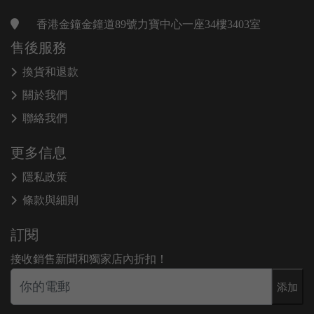
香港金鐘金鐘道89號力寶中心一座34樓3403室
售後服務
換貨和退款
關於我們
聯絡我們
更多信息
隱私政策
條款與細則
訂閱
接收銷售新聞和獨家店內折扣！
添加