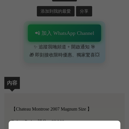
添加到我的最愛
分享
📲 加入 WhatsApp Channel
✨ 追蹤我哋頻道 + 開啟通知 🎯
🎁 即刻接收限時優惠、獨家驚喜💥
內容
【Chateau Montrose 2007 Magnum Size 】
Robert Parker 評分：92/100