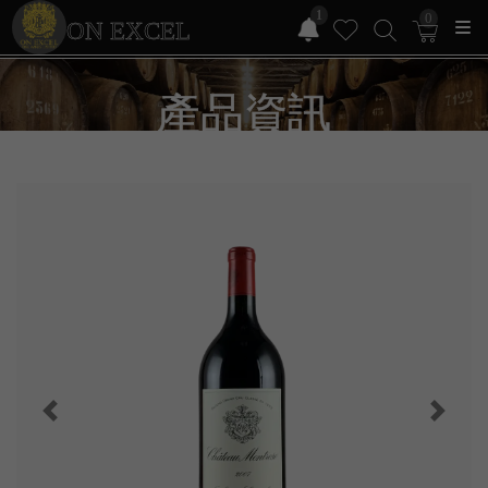
1
0
ON EXCEL
產品資訊