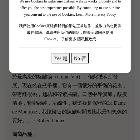
Robert Parker 評分: 89/100
We use Cookies to make sure that our website works properly and to
offer you the best experience possible. By continuing to use our site,
you consent to the use of Cookies.
Learn More Privacy Policy
La Dame de Chateau Montrose是Chateau Montrose 夢露
斯的副牌酒。Saint-Estephe的口感比2014 Chateau
我們使用Cookies來確保我們的網站正常運作，並致力為您提供
Montrose的密度低，其光滑的單寧結構和細顆粒誘
最佳體驗。繼續使用我們的網站，即表示您同意使用
Cookies。
了解更多 隱私權政策
人。這是一款易於使用的葡萄酒，彰顯了在選擇葡萄
時所進行的精心工作。
Yes 是
No 否
「2014年的La Dame de Montrose在最高級酒莊中落後
於最高級的格蘭德（Grand Vin），但此後有所發
展。現在裝在瓶子裡，它有一個很好的平衡的花束，
帶有紅櫻桃，越桔和碎紫羅蘭。口感中等濃郁，酸度
清脆，緊密纏繞，呈線性，我懷疑是保守的La Dame
de Montrose，我懷疑它的陳釀時間會比我最初想像的
要好。」－Robert Parker
葡萄品種 :