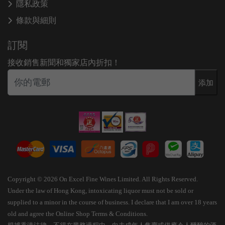
隱私政策
條款與細則
訂閱
接收銷售新聞和獨家店內折扣！
添加
Copyright © 2026 On Excel Fine Wines Limited. All Rights Reserved.
Under the law of Hong Kong, intoxicating liquor must not be sold or
supplied to a minor in the course of business. I declare that I am over 18 years
old and agree the Online Shop Terms & Conditions.