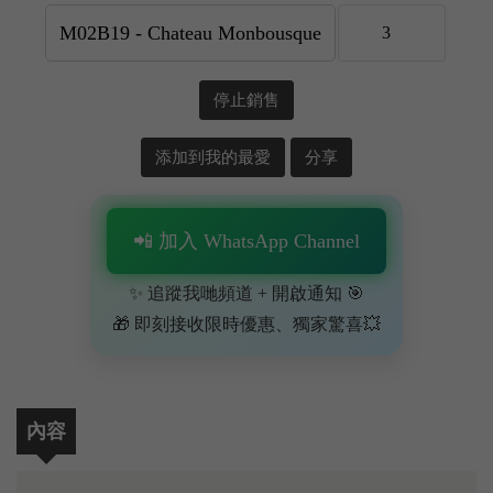
停止銷售
添加到我的最愛
分享
📲 加入 WhatsApp Channel
✨ 追蹤我哋頻道 + 開啟通知 🎯
🎁 即刻接收限時優惠、獨家驚喜💥
內容