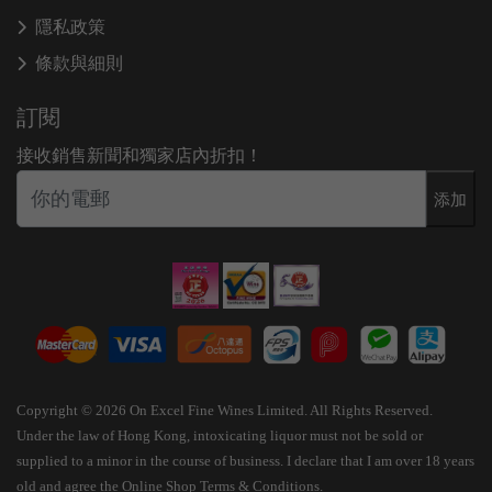
隱私政策
條款與細則
訂閱
接收銷售新聞和獨家店內折扣！
添加
Copyright © 2026 On Excel Fine Wines Limited. All Rights Reserved.
Under the law of Hong Kong, intoxicating liquor must not be sold or
supplied to a minor in the course of business. I declare that I am over 18 years
old and agree the Online Shop Terms & Conditions.