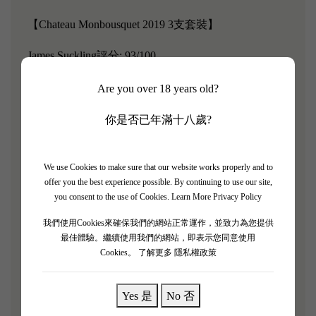
【Chateau Monbousquet 2019 3支套裝】
James Suckling評分: 93/100
Chateau Monbousquet的歷史可追溯至1540年，到了近
Are you over 18 years old?
代，酒莊於1993年被擁有Chateau Pavie、Chateau
你是否已年滿十八歲?
Pavie-Decesse等多家著名酒莊的Gerard Perse買下。出
於對紅酒的熱愛， Gerard Perse一口氣買下許多的波
爾多名莊，甚至砸下重金大刀對莊園進行改革，甚至
We use Cookies to make sure that our website works properly and to
offer you the best experience possible. By continuing to use our site,
邀請釀酒大師Michel Rolland來園當釀酒顧問，讓
you consent to the use of Cookies.
Learn More Privacy Policy
Chateau Monbousquet的品質和釀酒工藝得到顯著的提
我們使用Cookies來確保我們的網站正常運作，並致力為您提供
升，令其能在2006年列級至Saint-EmilionGrand Cru
最佳體驗。繼續使用我們的網站，即表示您同意使用
Classee之一。
Cookies。
了解更多 隱私權政策
2019 年Monbousquet 散發著成熟櫻桃、無花果果醬、
甜土氣息、丁香和其他溫暖香料的香氣，這是一款酒
Yes 是
No 否
體中等至濃鬱、豐富而濃縮的葡萄酒，酒體寬廣而豐