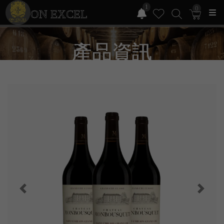
1
0
ON EXCEL
產品資訊