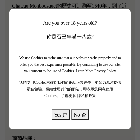
Chateau Monbousquet的歷史可追溯至1540年，到了近
代，酒莊於1993年被擁有Chateau Pavie、Chateau
Are you over 18 years old?
Pavie-Decesse等多家著名酒莊的Gerard Perse買下。出
於對紅酒的熱愛， Gerard Perse一口氣買下許多的波
你是否已年滿十八歲?
爾多名莊，甚至砸下重金大刀對莊園進行改革，甚至
邀請釀酒大師Michel Rolland來園當釀酒顧問，讓
Chateau Monbousquet的品質和釀酒工藝得到顯著的提
We use Cookies to make sure that our website works properly and to
offer you the best experience possible. By continuing to use our site,
升，令其能在2006年列級至Saint-EmilionGrand Cru
you consent to the use of Cookies.
Learn More Privacy Policy
Classee之一。
我們使用Cookies來確保我們的網站正常運作，並致力為您提供
2019 年Monbousquet 散發著成熟櫻桃、無花果果醬、
最佳體驗。繼續使用我們的網站，即表示您同意使用
Cookies。
了解更多 隱私權政策
甜土氣息、丁香和其他溫暖香料的香氣，這是一款酒
體中等至濃鬱、豐富而濃縮的葡萄酒，酒體寬廣而豐
Yes 是
No 否
富，具有強勁的果味，並以大量的香氣為基礎。粉
狀，大量提取的單寧。
葡萄品種：