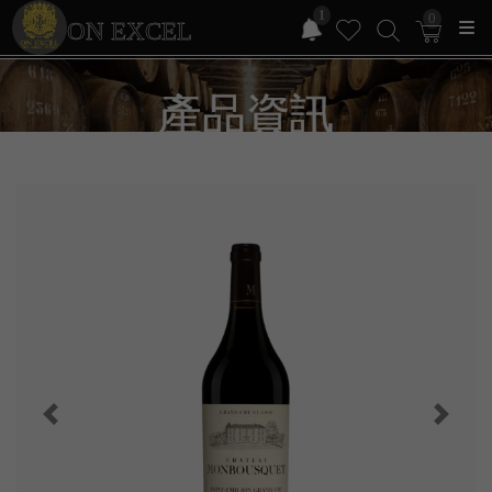
1
0
ON EXCEL
產品資訊