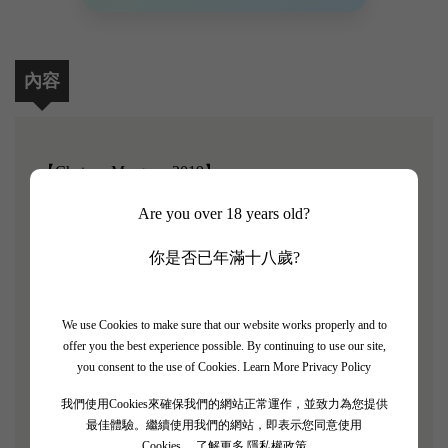
內容
【Chateau Margaux 2019】
Are you over 18 years old?
Robert Parker評分: 100/100
你是否已年滿十八歲?
從17世紀起，Chateau Margaux就已是世界公認的頂
級葡萄酒之一。Chateau Margaux由經典波爾多葡萄品
種混釀而成，風味濃郁複雜，入口宛如舌尖上舞動的
We use Cookies to make sure that our website works properly and to
一曲芭蕾舞般優雅而有力，餘味清新悠長，單寧充沛
offer you the best experience possible. By continuing to use our site,
you consent to the use of Cookies.
Learn More Privacy Policy
順滑，平衡感佳，綜合其特質亦相當出眾。而隨著陳
年，瑪歌酒莊的紅酒可發展出更為細膩的口感和復雜
我們使用Cookies來確保我們的網站正常運作，並致力為您提供
的風味。
最佳體驗。繼續使用我們的網站，即表示您同意使用
Cookies。
了解更多 隱私權政策