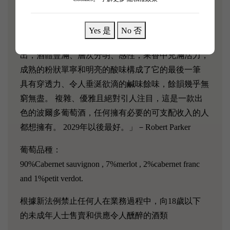
「2019 年的瑪歌酒莊是該年份的佳釀嗎？ 當然可以
提出有力的支持理由。 黑莓、覆盆子、玫瑰花瓣、
Yes 是
No 否
紫羅蘭、鉛筆屑和葡萄煙熏的香氣從玻璃杯中升騰而
出，酒體豐滿、層次分明、感性，果香中充滿活力，
成熟的粉狀單寧和明亮的酸味構成了它的最後一筆
具有穿透力、令人垂涎欲滴的鹹味餘味，餘韻幾乎無
窮無盡。 複雜、優雅且絕對引人注目，這是一款出
色的波爾多葡萄酒，任何擁有必要的可支配收入的人
都想擁有。 2029年以後最好。」－Robert Parker
葡萄品種：
90%Cabernet sauvignon , 7%merlot , 2%cabernet franc
and 1%petit verdot.
根據新法例禁止任何人在業務過程中，向18歲以下
的未成年人士售賣和供應令人醺醉的酒類