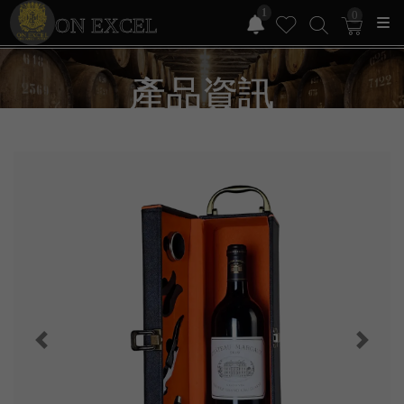
1
0
ON EXCEL
產品資訊