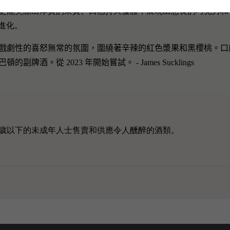
更能突顯出厚實的果實。口感持久優雅，展現出悠長的巧克力和
麗的進化。
戲劇性的喜怒無常的氛圍，圍繞著辛辣的紅色漿果和黑櫻桃。口
。從 2023 年開始嘗試。 - James Sucklings
8歲以下的未成年人士售賣和供應令人醺醉的酒類。