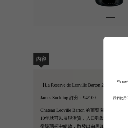
內容
We use C
【La Reserve de Leoville Barton 2016】
James Suckling 評分：94/100
我們使用
Chateau Leoville Barton 的葡萄園
10年就可以展現潛質，入口強勁飽滿，尾韻悠長，味
從玻璃杯中綻放，散發出由黑加侖子、薰衣