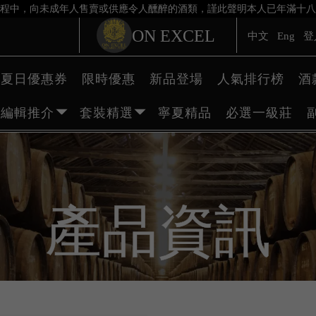
程中，向未成年人售賣或供應令人醺醉的酒類，謹此聲明本人已年滿十八
ON EXCEL
中文
Eng
登
夏日優惠券
限時優惠
新品登場
人氣排行榜
酒
編輯推介
套裝精選
寧夏精品
必選一級莊
產品資訊