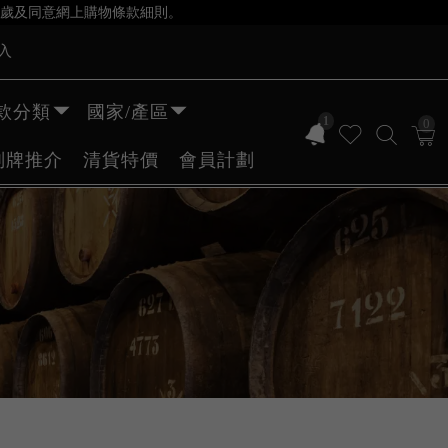
歲及同意網上購物條款細則。
入
款分類
國家/產區
1
0
副牌推介
清貨特價
會員計劃