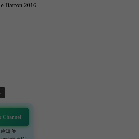
le Barton 2016
享
 Channel
通知 🎯