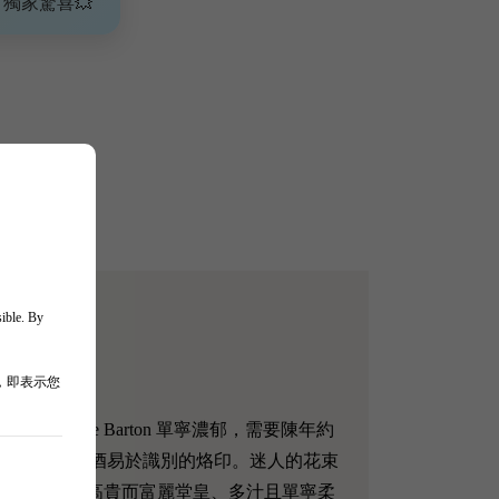
、獨家驚喜💥
sible. By
，即表示您
上，Leoville Barton 單寧濃郁，需要陳年約
展現了波爾多左岸旗艦紅酒易於識別的烙印。迷人的花束
物味。酒體高貴而富麗堂皇、多汁且單寧柔