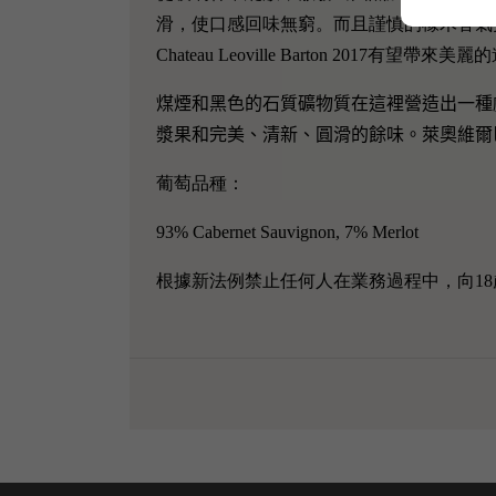
滑，使口感回味無窮。而且謹慎的橡木香氣
Chateau Leoville Barton 2017有望帶來美
煤煙和黑色的石質礦物質在這裡營造出一種
漿果和完美、清新、圓滑的餘味。萊奧維爾巴頓的副牌酒
葡萄品種：
93% Cabernet Sauvignon, 7% Merlot
根據新法例禁止任何人在業務過程中，向1