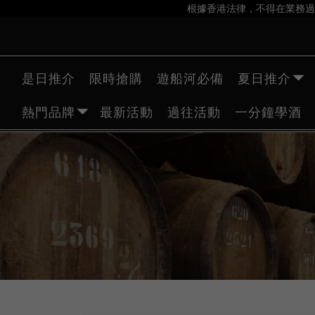
根據香港法律，不得在業務過
是日推介
限時搶購
遊船河必備
夏日推介
熱門品牌
最新活動
過往活動
一分鐘學酒