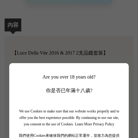
內容
【Luce Della Vite 2016 & 2017 2支品鑑套裝】
Tenuta Luce 的歷史始於 20 世紀初，當時 Vittorio
Frescobaldi 和 Robert mondavi 選擇了以葡萄栽培聞名
Are you over 18 years old?
的蒙塔爾奇諾，並決定加入他們的經驗並開始一個有
你是否已年滿十八歲?
遠見的項目：釀造一款超越國界的葡萄酒 的傳統，
但不否認它。從一開始，他們就得到了各自的兒子
Lamberto 和 Tim 的支持，他們都是年輕的釀酒師。自
We use Cookies to make sure that our website works properly and to
七十年代以來在這些地塊上種植梅洛葡萄園獲得的經
offer you the best experience possible. By continuing to use our site,
you consent to the use of Cookies.
Learn More Privacy Policy
驗，以及對它們獨特表現力的了解被證明是必不可少
的。 Luce，這一切的起點，被認為是當地本土品種
我們使用Cookies來確保我們的網站正常運作，並致力為您提供