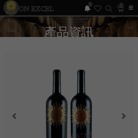
1
0
ON EXCEL
產品資訊