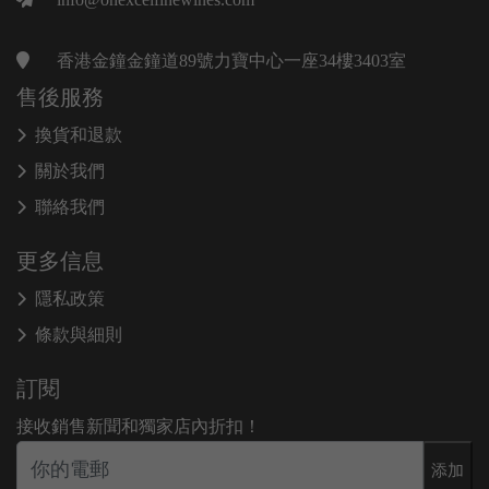
香港金鐘金鐘道89號力寶中心一座34樓3403室
售後服務
換貨和退款
關於我們
聯絡我們
更多信息
隱私政策
條款與細則
訂閱
接收銷售新聞和獨家店內折扣！
添加