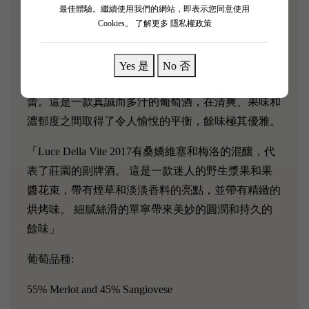
最佳體驗。繼續使用我們的網站，即表示您同意使用
桑嬌維塞的優雅和結構與梅洛的圓潤之間的和諧交匯
Cookies。
了解更多 隱私權政策
點。
Luce Della Vite 2016 該酒色澤濃郁深沉，伴有新鮮水
Yes 是
No 否
果的芳香，口感柔滑，單寧優雅宜人，但不會壓倒味
蕾。這是一款真誠而多汁的葡萄酒，在清爽、果味和
濃郁度之間取得了令人愉悅的平衡，餘味極其優雅。
「Luce Della Vite 2017有桑嬌維塞和梅洛的混釀，代
表了莊園的副牌酒。 這是一款迷人的野生漿果和果
醬花束，帶有煙草和淡淡香料的亮點，並帶有精緻的
烘烤味。 細膩絲滑的單寧帶來美妙的圓潤和持久的
餘味」
葡萄品種:
55% Merlot and 45% Sangiovese