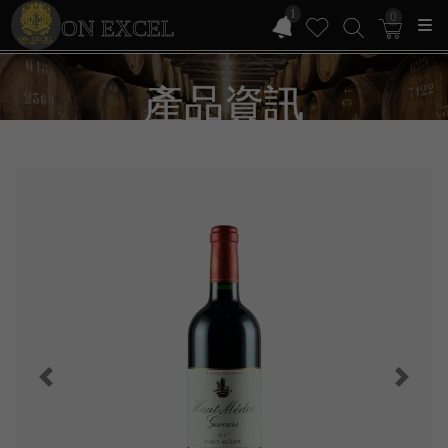
1
0
ON EXCEL
產品資訊