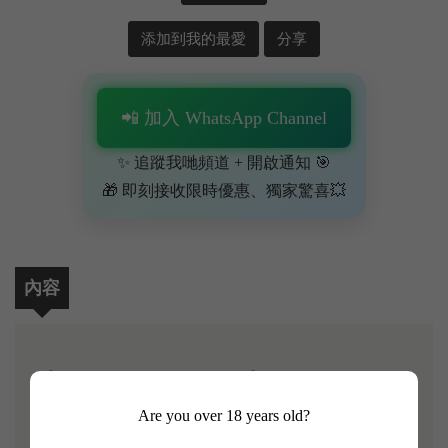
添加到我的最愛
分享
📲 加入 WhatsApp Channel
✨ 追蹤我哋頻道 + 開啟通知 🎯
🎁 即刻接收限時優惠、獨家驚喜💥
內容
【Haut Medoc de Giscours 2017】
Are you over 18 years old?
位於Margaux的Chateau Giscours 擁有悠久而豐富歷