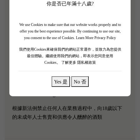
史，可以追溯至十四世紀，在1855的分級中列為第三
你是否已年滿十八歲?
級酒莊。在酒質上Chateau Giscours以穩定見稱，並且
是少數在波爾多列級酒莊中依舊使用手工採摘的酒
We use Cookies to make sure that our website works properly and to
莊。
offer you the best experience possible. By continuing to use our site,
you consent to the use of Cookies.
Learn More Privacy Policy
「Haut Medoc de Giscours 2017一款多汁、果味濃鬱的
紅色，帶有黑莓、櫻桃和焦油的味道。 酒體中等，
我們使用Cookies來確保我們的網站正常運作，並致力為您提供
最佳體驗。繼續使用我們的網站，即表示您同意使用
單寧適中、耐嚼，餘韻鮮美。 現在很美味，但幾年
Cookies。
了解更多 隱私權政策
後會變得更好。 隨著年齡的增長也會有所改善。 」
葡萄品種：
Yes 是
No 否
61% Cabernet Sauvignon and 39% Merlot
根據新法例禁止任何人在業務過程中，向18歲以下
的未成年人士售賣和供應令人醺醉的酒類