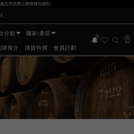
歲及同意網上購物條款細則。
入
款分類
國家/產區
1
0
副牌推介
清貨特價
會員計劃