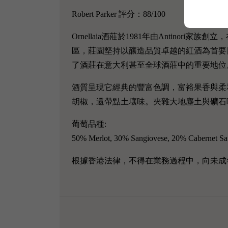
Robert Parker 評分：88/100
Ornellaia酒莊於1981年由Antinori家
區，莊園堅持以釀造品質卓越的紅酒為首要目
了酒莊在意大利甚至全球酒莊中的重要地位
酒質呈現它經典的豐富色調，富裕果香與柔
胡椒，還帶點土壤味。夾雜大地塵土與礦石
葡萄品種:
50% Merlot, 30% Sangiovese, 20% Cabernet S
根據香港法律，不得在業務過程中，向未成