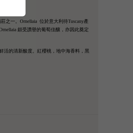
之一。Ornellaia 位於意大利待Tuscany產
llaia 頗受讚譽的葡萄佳釀，亦因此奠定
鮮活的清新酸度。紅櫻桃，地中海香料，黑