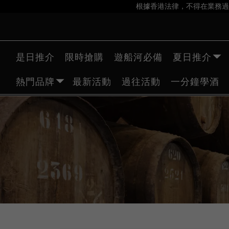
根據香港法律，不得在業務過
是日推介
限時搶購
遊船河必備
夏日推介
熱門品牌
最新活動
過往活動
一分鐘學酒