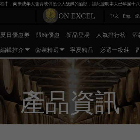
程中，向未成年人售賣或供應令人醺醉的酒類，謹此聲明本人已年滿十八
ON EXCEL
中文
Eng
登
夏日優惠券
限時優惠
新品登場
人氣排行榜
酒
編輯推介
套裝精選
寧夏精品
必選一級莊
產品資訊