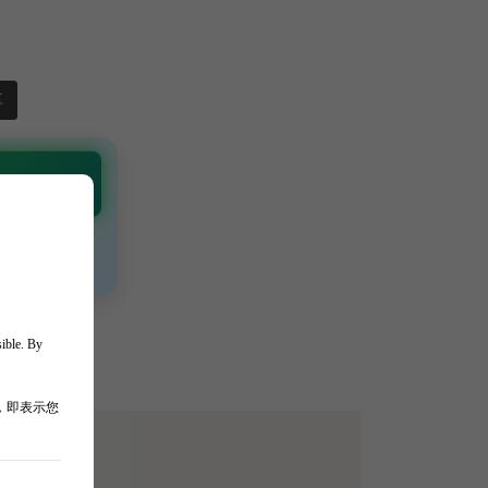
享
 Channel
通知 🎯
、獨家驚喜💥
sible. By
，即表示您