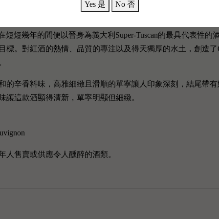
Yes 是
No 否
族創立，在短短幾年的間便以晉身為義大利Super-Tuscan的最具代表性的酒莊
標。對紅酒的熱情、品質的專注以及得天獨厚的水土，創造了Orne
。
和的辛香料味，高雅細緻且滑順的單寧讓人印象深刻，結尾帶有
味讓這款酒顯得清新，單寧明顯但細緻。
auvignon
年人售賣或供應令人醺醉的酒類。