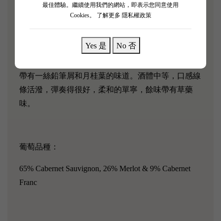
最佳體驗。繼續使用我們的網站，即表示您同意使用
Grand Vin，他們還生產Lacoste Borie 標籤下的優質副
Cookies。
了解更多 隱私權政策
牌葡萄酒。
Yes 是
No 否
2017 年的Lacoste-Borie 呈現中度至深石榴紅色，散發
出溫暖的黑醋栗、莫雷洛櫻桃和野生藍莓的香氣，並
帶有一絲鉛筆屑和月桂葉的味道。酒體中等，口感線
條活潑，彈奏得很好，柔和的單寧，餘味帶有草藥
味。
葡萄品種：
65% Cabernet Sauvignon, 26% Merlot & 9% Cabernet
Franc