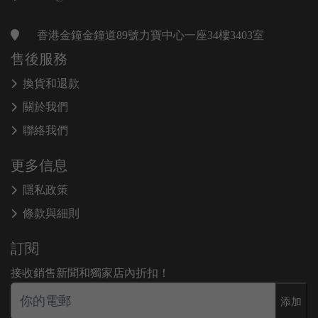
香港金鐘金鐘道89號力寶中心一座34樓3403室
售後服務
換貨和退款
關於我們
聯絡我們
更多信息
隱私政策
條款與細則
訂閱
接收銷售新聞和獨家店內折扣！
添加