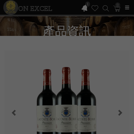
1
0
ON EXCEL
產品資訊