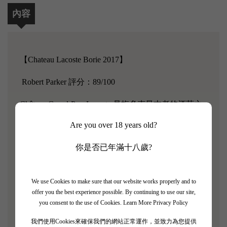
內容
【Chateau Lacoste Borie 2017】
Robert Parker 評分：89/100
Château Grand-Puy-Lacoste 是梅多克最古老的酒莊之
一，其歷史可以追溯到中世紀。從 16 世紀到 1920
Are you over 18 years old?
年，它的大部分時間都由一個家族擁有。
你是否已年滿十八歲?
如今，Jean-Eugène Borie 於1978 年買下了這處房產，
並立即任命他的兒子François-Xavier 來管理該房產，
We use Cookies to make sure that our website works properly and to
如今該房產由Borie 家族擁有。François-Xavier 現在將
offer you the best experience possible. By continuing to use our site,
房產的日常運營交給了他的女兒Emeline. 該莊園佔地
you consent to the use of Cookies.
Learn More Privacy Policy
約90 公頃，其中58 公頃種植了葡萄藤，可能是當今
我們使用Cookies來確保我們的網站正常運作，並致力為您提供
唯一一個與1855 年分級時邊界相同的莊園。除了