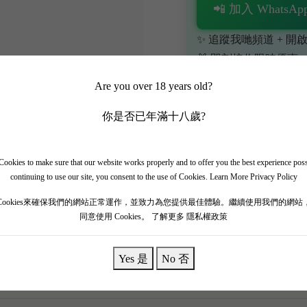
📲 加入 WhatsApp
✨ 追蹤我哋頻道 + 開啟
🎁 即刻接收限時優惠
Are you over 18 years old?
你是否已年滿十八歲?
ookies to make sure that our website works properly and to offer you the best experience pos
continuing to use our site, you consent to the use of Cookies.
Learn More Privacy Policy
莊 Château L'Évangile（樂王吉莊園）2011 經典年份！
Cookies來確保我們的網站正常運作，並致力為您提供最佳體驗。繼續使用我們的網站
。 香氣非常聚焦，充滿新鮮嘅黑櫻桃、紅莓、紫羅蘭，伴隨住
同意使用 Cookies。
了解更多 隱私權政策
十幾年陳化，當年硬淨嘅單寧已經打磨得極之細緻有層次。 呢
香完美昇華！
Yes 是
No 否