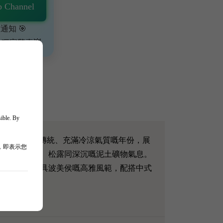
 Channel
通知 🎯
、獨家驚喜💥
sible. By
 2011 係一個回歸傳統、充滿冷涼氣質嘅年份，展
，即表示您
高雅嘅雪松木、松露同深沉嘅泥土礦物氣息。
支經典老酒極具波美侯嘅高雅風範，配搭中式