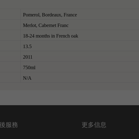
Pomerol, Bordeaux, France
Merlot, Cabernet Franc
18-24 months in French oak
13.5
2011
750ml
N/A
後服務
更多信息