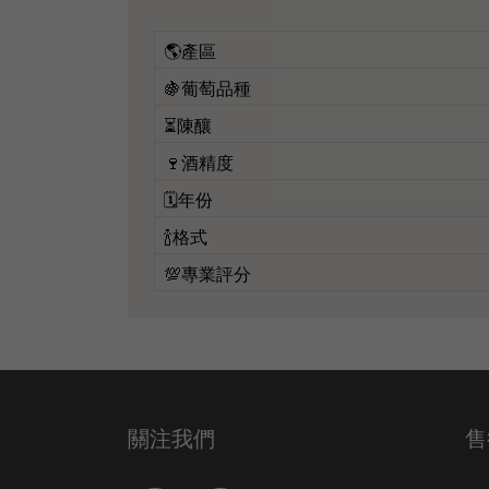
🌎產區
🍇葡萄品種
⏳陳釀
🍷酒精度
🗓️年份
🍾格式
💯專業評分
關注我們
售