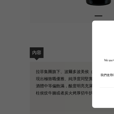
內容
We use C
拉菲集團旗下、波爾多波美侯（Pomerol）頂級名
我們使用
現出極致嘅優雅、純淨度同堅實嘅右岸骨架
酒體中等偏飽滿，酸度明亮充滿張力，經過
柱侯炆牛腩或者炭火烤厚切牛扒，肉香將酒