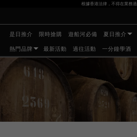
根據香港法律，不得在業務過
是日推介
限時搶購
遊船河必備
夏日推介
熱門品牌
最新活動
過往活動
一分鐘學酒