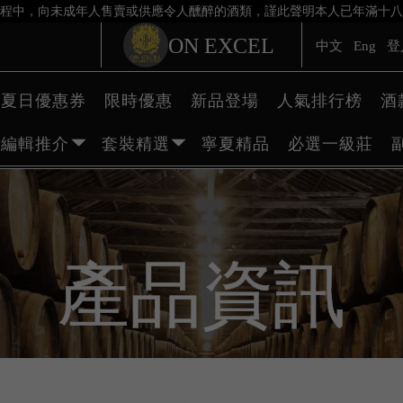
程中，向未成年人售賣或供應令人醺醉的酒類，謹此聲明本人已年滿十八
ON EXCEL
中文
Eng
登
夏日優惠券
限時優惠
新品登場
人氣排行榜
酒
編輯推介
套裝精選
寧夏精品
必選一級莊
產品資訊