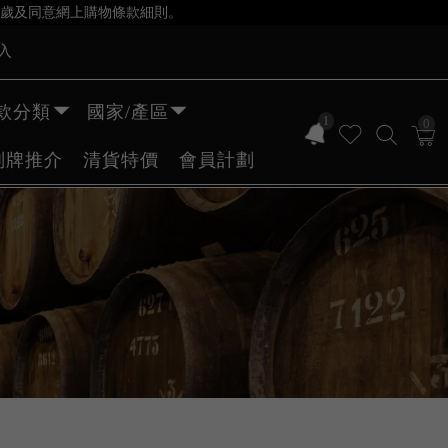
歲及同意網上購物條款細則。
入
款分類
國家/產區
1
0
副牌推介
清貨特價
會員計劃