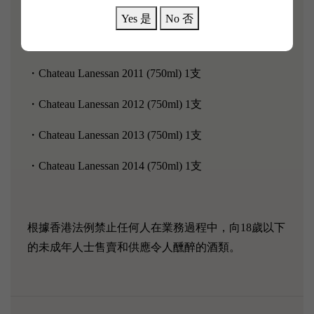
二級酒莊Chateau Gruaud Larose互相輝映。
Yes 是
No 否
套裝內含：
・Chateau Lanessan 2011 (750ml) 1支
・Chateau Lanessan 2012 (750ml) 1支
・Chateau Lanessan 2013 (750ml) 1支
・Chateau Lanessan 2014 (750ml) 1支
根據香港法例禁止任何人在業務過程中，向18歲以下
的未成年人士售賣和供應令人醺醉的酒類。