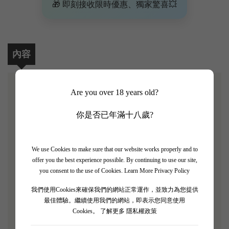
🎁 即刻接收限時優惠、獨家驚喜💥
內容
Are you over 18 years old?
【Chateau Lanessan 藍森垂直年份四支品酒套裝】
你是否已年滿十八歲?
Chateau Lanessan的酒釀品質優越，在波爾多地區也
是聲名遠播，然而在1855年的分級制度制定過程中，
We use Cookies to make sure that our website works properly and to
當時的酒莊主人Louis Delbos因為沒有寄參選樣品而
offer you the best experience possible. By continuing to use our site,
錯失良機。著名的酒評家Robert Parker曾說：「這是
you consent to the use of Cookies.
Learn More Privacy Policy
一款傑出的Haut Medoc產區的葡萄酒。如果當時這款
我們使用Cookies來確保我們的網站正常運作，並致力為您提供
酒參加了1855年的分級的話，應該可被列為五級
最佳體驗。繼續使用我們的網站，即表示您同意使用
莊」。之後在1878年時，Andre Delbos正式成立了
Cookies。
了解更多 隱私權政策
Chateau Lanessan，與同樣位於Haut Medoc產區的知名