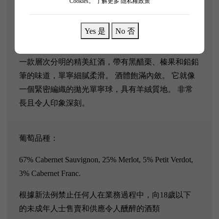
Cookies。
了解更多 隱私權政策
靚茨伯的香港Cathay Pacific國泰航空公司連續30年頭
等艙指定用酒。
Yes 是
No 否
一款層次分明的精美紅酒，帶有黑醋栗、榛果和鉛鉛
筆的味道，單寧細膩柔滑。 酒體飽滿內斂。 它就像
一個緊密編織的拋光單寧球，具有羊絨質地。 非常
長且令人印象深刻。
葡萄品種：
67% Cabernet Sauvignon, 25% Merlot, 5% Petit Verdot,
3% Cabernet Franc.
根據新法例禁止任何人在業務過程中，向18歲以下
的未成年人士售賣和供應令人醺醉的酒類