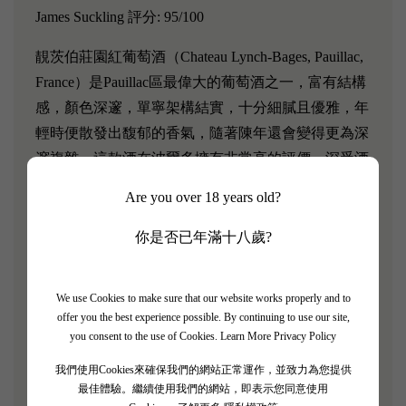
James Suckling 評分: 95/100
靚茨伯莊園紅葡萄酒（Chateau Lynch-Bages, Pauillac,
France）是Pauillac區最偉大的葡萄酒之一，富有結構
感，顏色深邃，單寧架構結實，十分細膩且優雅，年
輕時便散發出馥郁的香氣，隨著陳年還會變得更為深
邃複雜。這款酒在波爾多擁有非常高的評價，深受酒
評家和葡萄酒愛好者的追捧。
Are you over 18 years old?
香港富豪李嘉誠日常就鍾愛此款酒，酒桌上常備靚茨
你是否已年滿十八歲?
伯，因此靚茨伯在香港被稱作“億萬富翁的日常餐
酒”。
We use Cookies to make sure that our website works properly and to
1985年，一瓶靚茨伯莊園1975年份的375ml裝的正牌
offer you the best experience possible. By continuing to use our site,
you consent to the use of Cookies.
Learn More Privacy Policy
酒還跟隨美國國家航空和宇航局（NASA）的STS-
51-G發現號（Discovery）航天飛機進入到太空，此舉
我們使用Cookies來確保我們的網站正常運作，並致力為您提供
可謂前所未有。
最佳體驗。繼續使用我們的網站，即表示您同意使用