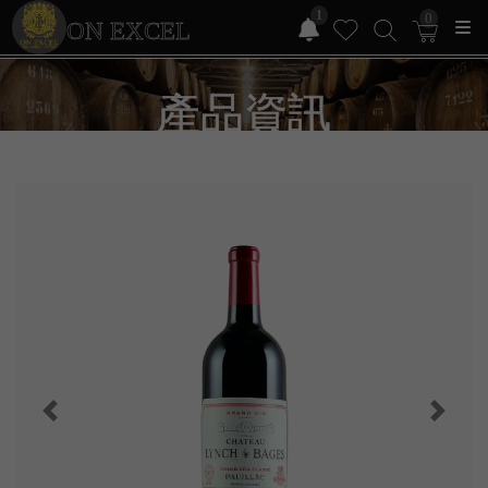
1
0
ON EXCEL
產品資訊