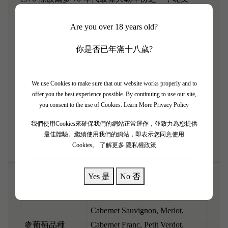
Château Latour（拉圖莊園）絕對係歷史級嘅不朽名
Are you over 18 years old?
作！ 當年嘅優良氣候賦予咗佢極強嘅生命力同深邃
嘅結構，經歷半世紀陳化，酒體依然充滿令人震驚嘅
你是否已年滿十八歲?
張力。 香氣深不可測，爆發出極度濃郁嘅黑松露、
古董雪茄盒、烤核桃、黑加侖子乾同深沉嘅泥土礦物
氣息。 口感極度豐厚油潤，當年硬淨嘅單寧已經打
We use Cookies to make sure that our website works properly and to
offer you the best experience possible. By continuing to use our site,
磨得似頂級絲絨咁滑，餘韻長達數分鐘，震撼靈魂！
you consent to the use of Cookies.
Learn More Privacy Policy
呢支無價之寶非常適合喺人生重大里程碑開瓶，配搭
我們使用Cookies來確保我們的網站正常運作，並致力為您提供
頂級白松露和牛或者極品鮑魚，絕對係完美享受！
最佳體驗。繼續使用我們的網站，即表示您同意使用
Cookies。
了解更多 隱私權政策
Yes 是
No 否
🌎產區
Pauillac, Bordeaux, France
Cabernet Sauvignon, Merlot,
🍇葡萄品種
Cabernet Franc, Petit Verdot,