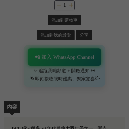
添加到購物車
添加到我的最愛
分享
📲 加入 WhatsApp Channel
✨ 追蹤我哋頻道 + 開啟通知 🎯
🎁 即刻接收限時優惠、獨家驚喜💥
內容
1970 係波爾多 70 年代最偉大嘅年份之一，呢支