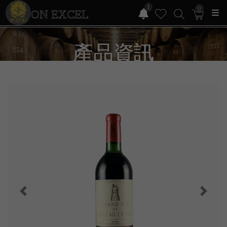
1
0
ON EXCEL
產品資訊