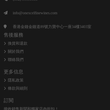
info@onexcelfinewines.com
香港金鐘金鐘道89號力寶中心一座34樓3403室
售後服務
換貨和退款
關於我們
聯絡我們
更多信息
隱私政策
條款與細則
訂閱
接收銷售新聞和獨家店內折扣！