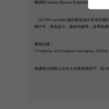
桐酒莊Chateau Mouton Rothschil
「2017年Lascombes酒的顏色為中
體中等，果肉多汁，新鮮而豪華，並帶有礦物質提升。
葡萄品種：
57％Merlot, 40％Cabernet Sauvignon, 3％Petit 
根據新法例禁止任何人在業務過程中，向18