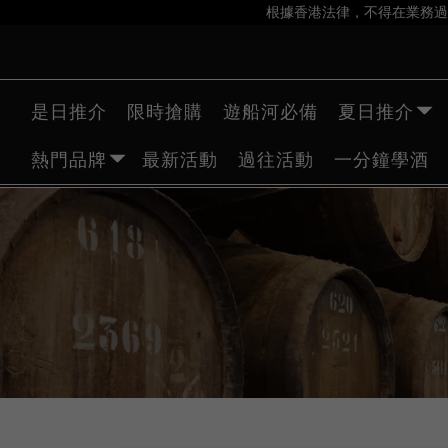
根據香港法律，不得在業務過
是日推介
限時搶購
遊船河必備
夏日推介
熱門品牌
最新活動
過往活動
一分鐘學酒