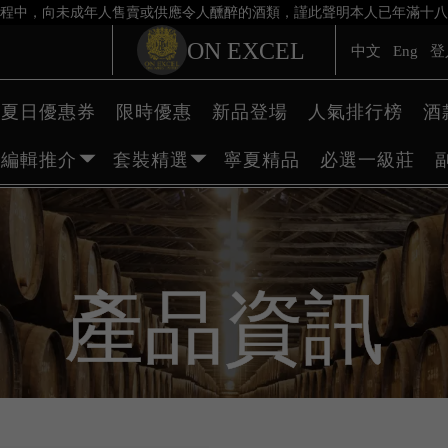
程中，向未成年人售賣或供應令人醺醉的酒類，謹此聲明本人已年滿十八
ON EXCEL
中文
Eng
登
夏日優惠券
限時優惠
新品登場
人氣排行榜
酒
編輯推介
套裝精選
寧夏精品
必選一級莊
產品資訊