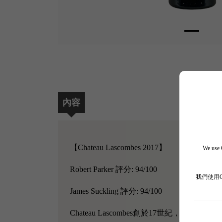
內容
【Chateau Lascombes 2017】
We use C
Robert Parker 評分: 94/100
我們使用
James Suckling 評分: 94/100
Chateau Lascombes創於17世紀，位