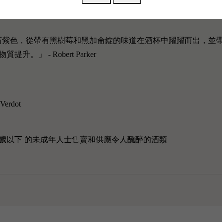
d一齊被列為二級名莊，葡萄酒品質非常高。
至深石榴石紫色，從帶有黑樹莓和黑加侖錠的味道在酒杯中躍躍而出
」 - Robert Parker
Verdot
歲以下 的未成年人士售賣和供應令人醺醉的酒類