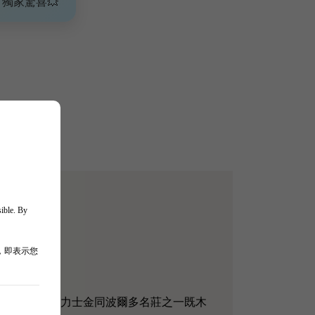
、獨家驚喜💥
sible. By
，即表示您
gaux只有數百米之隔，力士金同波爾多名莊之一既木