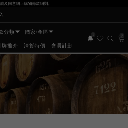
歲及同意網上購物條款細則。
入
款分類
國家/產區
1
0
副牌推介
清貨特價
會員計劃