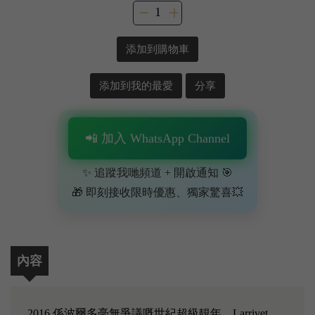
添加到購物車
添加到我的最愛
分享
📲 加入 WhatsApp Channel
✨ 追蹤我哋頻道 + 開啟通知 🎯
🎁 即刻接收限時優惠、獨家驚喜💥
內容
2016 係波爾多毫無爭議嘅世紀超級靚年，Larrivet