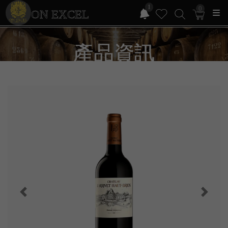
1
0
ON EXCEL
產品資訊