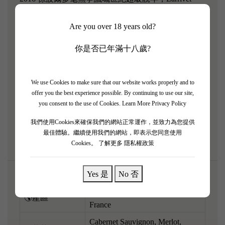
Haut-Brion 紅酒展現出驚人嘅爆發力與性價比！ 受惠
Are you over 18 years old?
於完美氣候，呢支赤霞珠主導嘅紅酒果味極度濃縮，
充滿層次，完美結合咗佩薩克雷奧良嘅優雅。 一開
你是否已年滿十八歲?
樽就爆發出極度濃郁嘅黑車厘子果醬、黑布冧、朱古
力、雪茄盒同強烈嘅煙燻泥土礦物味。 酒體飽滿厚
實，口感極度豐厚油潤，單寧海量但已經打磨得似絲
We use Cookies to make sure that our website works properly and to
offer you the best experience possible. By continuing to use our site,
絨咁滑，結構宏大得嚟又好平衡。 強烈建議提早醒
you consent to the use of Cookies.
Learn More Privacy Policy
酒，配搭濃味嘅柱侯牛腩或者炭烤厚切和牛，肉香同
我們使用Cookies來確保我們的網站正常運作，並致力為您提供
酒香互相衝擊，超過癮！
最佳體驗。繼續使用我們的網站，即表示您同意使用
Cookies。
了解更多 隱私權政策
Yes 是
No 否
Pessac-Léognan, Bordeaux,
🌎產區
France
Cabernet Sauvignon, Merlot,