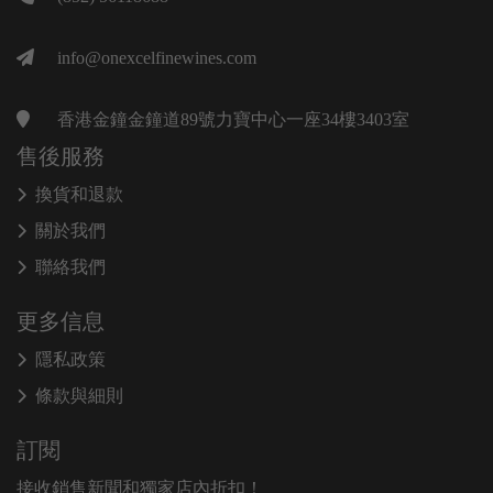
info@onexcelfinewines.com
香港金鐘金鐘道89號力寶中心一座34樓3403室
售後服務
換貨和退款
關於我們
聯絡我們
更多信息
隱私政策
條款與細則
訂閱
接收銷售新聞和獨家店內折扣！