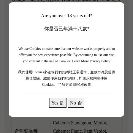
大年份，極具氣派嘅 1.5L Magnum 大支裝！ 1988 係
Are you over 18 years old?
一個極具古典氣質、結構嚴謹嘅年份，大容量酒樽令
酒液陳化得極為完美，保留極佳張力。 香氣非常深
你是否已年滿十八歲?
邃，充滿純淨嘅黑醋栗、強烈嘅石墨（鉛筆芯）、雪
茄盒、雪松木同標誌性嘅泥土氣息。 酒體中等偏飽
滿，入口緊緻利落，酸度明亮充滿活力，單寧細密有
We use Cookies to make sure that our website works properly and to
offer you the best experience possible. By continuing to use our site,
骨架，口感立體，餘韻清脆。 呢支充滿貴族氣質嘅
you consent to the use of Cookies.
Learn More Privacy Policy
大支裝老酒，強烈建議稍微醒酒，大宴親朋配搭炭火
我們使用Cookies來確保我們的網站正常運作，並致力為您提供
烤厚切牛扒，肉香完美昇華！
最佳體驗。繼續使用我們的網站，即表示您同意使用
Cookies。
了解更多 隱私權政策
Yes 是
No 否
🌎產區
Pauillac, Bordeaux, France
Cabernet Sauvignon, Merlot,
🍇葡萄品種
Cabernet Franc, Petit Verdot,