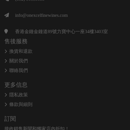
info@onexcelfinewines.com
香港金鐘金鐘道89號力寶中心一座34樓3403室
售後服務
換貨和退款
關於我們
聯絡我們
更多信息
隱私政策
條款與細則
訂閱
接收銷售新聞和獨家店內折扣！