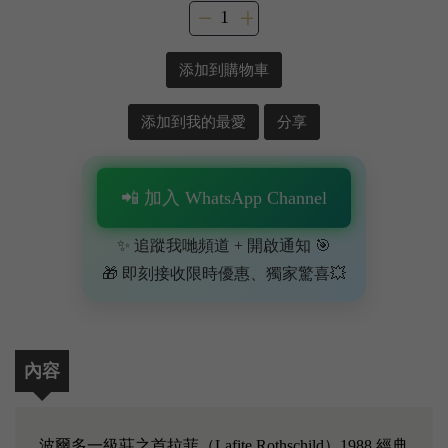
添加到購物車
添加到我的最愛
分享
📲 加入 WhatsApp Channel
✨ 追蹤我哋頻道 + 開啟通知 🎯
🎁 即刻接收限時優惠、獨家驚喜💥
內容
波爾多一級莊之首拉菲（Lafite Rothschild）1988 經典