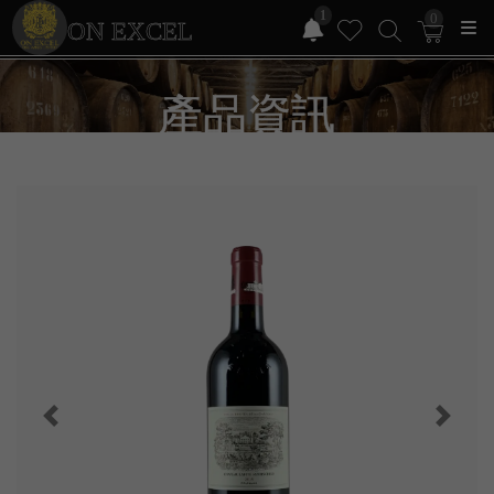
1
0
ON EXCEL
產品資訊