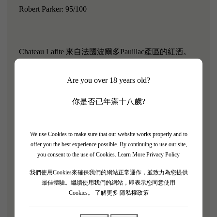
Robert Parker: 95/100
Chateau Lafite 來自法國波爾多Pauillac產區的紅酒。
拉菲古堡是1855五大一級酒莊之一，由知名的
Rothschild家族所有。Lafite的大名可謂是家喻戶曉，
Are you over 18 years old?
人們凡一提起頂級紅酒，很多人第一時間想到的就是
你是否已年滿十八歲?
Lafite 。至於Lafite的品質無論是哪一個年份，介紹
Lafite是沒有意義的，顯赫的名聲即使沉默亦顯出高
貴。細細品鑑下，這款酒有著美麗、溫柔且大方的靈
We use Cookies to make sure that our website works properly and to
offer you the best experience possible. By continuing to use our site,
魂和優雅、精緻且細膩的葡萄酒風格。
you consent to the use of Cookies.
Learn More Privacy Policy
我們使用Cookies來確保我們的網站正常運作，並致力為您提供
最佳體驗。繼續使用我們的網站，即表示您同意使用
Cookies。
了解更多 隱私權政策
「Chateau Lafite Rothschild 2015呈深石榴紅色調，前
期散發著大量的雪鬆氣息， 以黑覆盆子、紅醋栗和