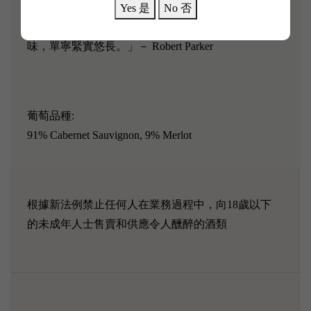
碎李子味道为核心，带有雪茄盒、紫羅蘭和灌木叢的
Yes 是
No 否
氣息。酒體適中，風格優雅，清新深沉，入口有礦物
味，單寧緊實悠長。」－ Robert Parker
葡萄品種:
91% Cabernet Sauvignon, 9% Merlot
根據新法例禁止任何人在業務過程中，向18歲以下
的未成年人士售賣和供應令人醺醉的酒類