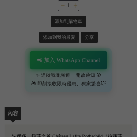
添加到購物車
添加到我的最愛
分享
📲 加入 WhatsApp Channel
✨ 追蹤我哋頻道 + 開啟通知 🎯
🎁 即刻接收限時優惠、獨家驚喜💥
內容
波爾多一級莊之首 Château Lafite Rothschild（拉菲莊