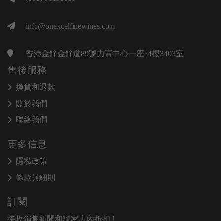
info@onexcelfinewines.com
香港金鐘金鐘道89號力寶中心一座34樓3403室
售後服務
換貨和退款
關於我們
聯絡我們
更多信息
隱私政策
條款與細則
訂閱
接收銷售新聞和獨家店內折扣！