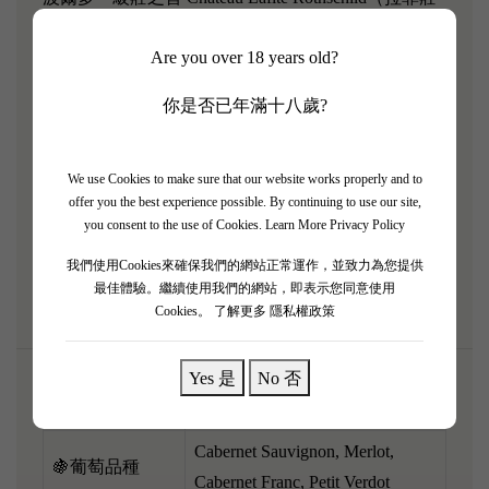
園）2004 經典年份，盡顯王者嘅從容不迫！ 2004 係
Are you over 18 years old?
一個非常傳統、結構嚴謹嘅波爾多年份，呢支酒完美
展現咗拉菲獨有嘅精準度同高雅張力。 香氣非常集
你是否已年滿十八歲?
中純淨，充滿黑莓、黑加侖子，同埋拉菲最標誌性嘅
雪茄盒、石墨礦物同高貴嘅雪松木氣息。 酒體適中
偏飽滿，酸度明亮充滿活力，單寧結實得嚟好細密，
We use Cookies to make sure that our website works properly and to
offer you the best experience possible. By continuing to use our site,
骨架非常紮實，層次分明極具立體感。 經過二十年
you consent to the use of Cookies.
Learn More Privacy Policy
陳化已經展現出優雅風範，配搭黑椒牛仔骨或者炭火
我們使用Cookies來確保我們的網站正常運作，並致力為您提供
烤羊架，果香同肉香完美交融！
最佳體驗。繼續使用我們的網站，即表示您同意使用
Cookies。
了解更多 隱私權政策
Yes 是
No 否
🌎產區
Pauillac, Bordeaux, France
Cabernet Sauvignon, Merlot,
🍇葡萄品種
Cabernet Franc, Petit Verdot