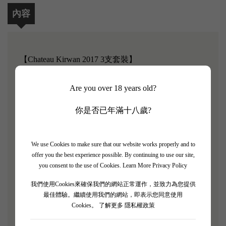
內容
【Chateau Kirwan 2017 3支套裝】
James Suckling 評分: 93/100
Are you over 18 years old?
Robert Parker 評分: 88/100
你是否已年滿十八歲?
麒麟酒莊位於波爾多左岸的瑪歌產區內, 在1855年波
爾多評級中被列為三級酒莊，同產區的列級酒莊還有
We use Cookies to make sure that our website works properly and to
寶馬(Palmer)、美人魚堡(Giscours)等。麒麟酒莊擁有
offer you the best experience possible. By continuing to use our site,
you consent to the use of Cookies.
Learn More Privacy Policy
30公頃左右葡萄園，土質主要為沙質礫石，葡萄種植
比例為40%赤霞珠、30%美樂、20%品麗珠和10%小
我們使用Cookies來確保我們的網站正常運作，並致力為您提供
最佳體驗。繼續使用我們的網站，即表示您同意使用
維多，葡萄植株平均樹齡為27年。釀造的葡萄酒香氣
Cookies。
了解更多 隱私權政策
宜人，架構平衡，質地柔順，單寧絲滑，整體風格優
雅而不誇張。雖然麒麟酒莊葡萄酒品質在整個瑪歌地