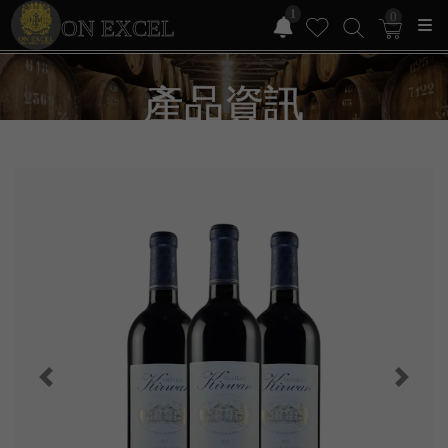
1
0
ON EXCEL
產品資訊