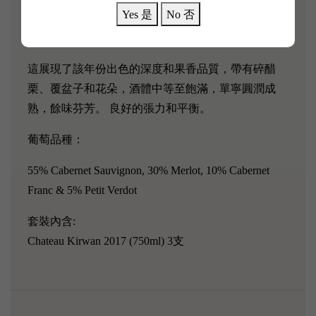
Yes 是
No 否
區不夠出眾，但是酒款陳年能力不俗，在接下來的15
年內有很大潛力。
這展現了該年份出色的深度和果香品質，帶有碎醋
栗、覆盆子和花朵，酒體中等至飽滿，單寧圓潤成
熟，餘味芬芳。 良好的張力和平衡。
葡萄品種：
55% Cabernet Sauvignon, 30% Merlot, 10% Cabernet
Franc & 5% Petit Verdot
套裝內含:
Chateau Kirwan 2017 (750ml) 3支