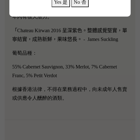
Yes 是
No 否
區不夠出眾，但是酒款陳年能力不俗，在接下來的15
年內有很大潛力。
「Chateau Kirwan 2016 呈深紫色。整體感覺堅實，單
寧結實，成熟新鮮，果味悠長。 - James Suckling
葡萄品種：
55% Cabernet Sauvignon, 33% Merlot, 7% Cabernet
Franc, 5% Petit Verdot
根據香港法律，不得在業務過程中，向未成年人售賣
或供應令人醺醉的酒類。