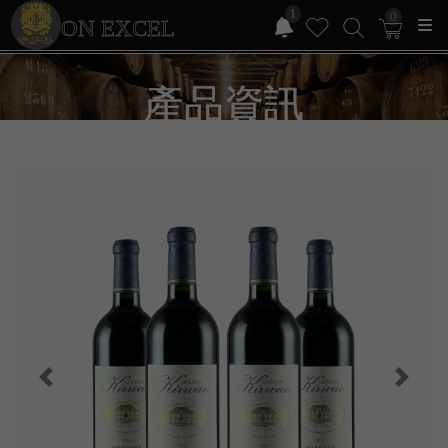
1
0
ON EXCEL
產品資訊