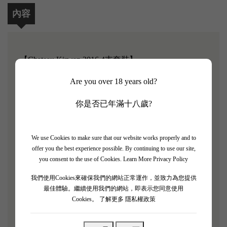
內容
【Chateau Kirwan 2016 4支套裝】
Are you over 18 years old?
James Suckling 評分: 92/100
你是否已年滿十八歲?
Robert Parker 評分: 90/100
麒麟酒莊位於波爾多左岸的瑪歌產區內, 在1855年波
We use Cookies to make sure that our website works properly and to
爾多評級中被列為三級酒莊，同產區的列級酒莊還有
offer you the best experience possible. By continuing to use our site,
寶馬(Palmer)、美人魚堡(Giscours)等。麒麟酒莊擁有
you consent to the use of Cookies.
Learn More Privacy Policy
30公頃左右葡萄園，土質主要為沙質礫石，葡萄種植
我們使用Cookies來確保我們的網站正常運作，並致力為您提供
比例為40%赤霞珠、30%美樂、20%品麗珠和10%小
最佳體驗。繼續使用我們的網站，即表示您同意使用
維多，葡萄植株平均樹齡為27年。釀造的葡萄酒香氣
Cookies。
了解更多 隱私權政策
宜人，架構平衡，質地柔順，單寧絲滑，整體風格優
雅而不誇張。雖然麒麟酒莊葡萄酒品質在整個瑪歌地