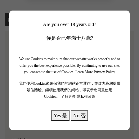
內容
Are you over 18 years old?
你是否已年滿十八歲?
【Jade Dove Single Vineyard Marselan 2020 6Bts Set】
We use Cookies to make sure that our website works properly and to
西鴿酒莊玉鴿單一園馬瑟蘭干紅葡萄酒
offer you the best experience possible. By continuing to use our site,
you consent to the use of Cookies.
Learn More Privacy Policy
迷你葡萄馬瑟蘭，中國葡萄酒中的閃閃明星。甘潤平
衡的東方特質，濃郁深邃，迷人前先醉心。“琼液似
我們使用Cookies來確保我們的網站正常運作，並致力為您提供
最佳體驗。繼續使用我們的網站，即表示您同意使用
丹霞 ，流晕染清樽。” 每一滴，柔顺。酒標依舊延續
Cookies。
了解更多 隱私權政策
宋徽宗《桃鳩圖》。每一瓶，都補出恢弘與考究。無
疑是中式和高品位爱好者之選。
Yes 是
No 否
葡萄品種：馬瑟蘭 Marselan