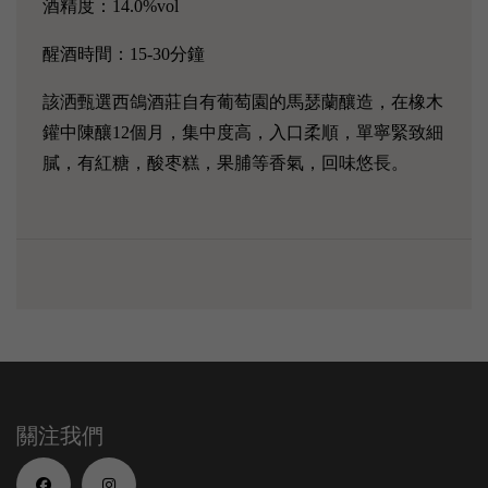
酒精度：14.0%vol
醒酒時間：15-30分鐘
該洒甄選西鴿酒莊自有葡萄園的馬瑟蘭釀造，在橡木
鑵中陳釀12個月，集中度高，入口柔順，單寧緊致細
膩，有紅糖，酸枣糕，果脯等香氣，回味悠長。
關注我們