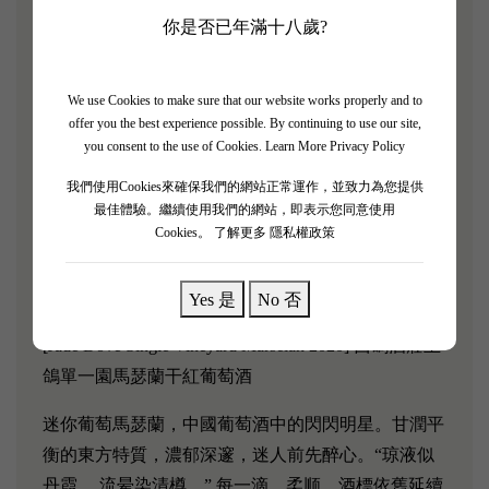
你是否已年滿十八歲?
[Jade Dove White 2021 玉鴿（國際版）干白]
此酒採用貴人香、白玉霓等著名葡萄釀造而成，入口
We use Cookies to make sure that our website works properly and to
清新、酸度愉悅，酒體清爽，有茉莉花、青檸等濃鬱
offer you the best experience possible. By continuing to use our site,
的花香和果香。 夏季冰鎮後飲用尤佳。
you consent to the use of Cookies.
Learn More Privacy Policy
[Xige Jade Dove Red 2020] 西鴿酒莊玉鴿（國際版）
我們使用Cookies來確保我們的網站正常運作，並致力為您提供
最佳體驗。繼續使用我們的網站，即表示您同意使用
干红
Cookies。
了解更多 隱私權政策
此酒採用赤霞珠、美樂等著名葡萄釀造而成，入口溫
潤甜美，酒體飽滿緊實，果味濃鬱，香氣優雅。
Yes 是
No 否
[Jade Dove Single Vineyard Marselan 2020] 西鴿酒莊玉
鴿單一園馬瑟蘭干紅葡萄酒
迷你葡萄馬瑟蘭，中國葡萄酒中的閃閃明星。甘潤平
衡的東方特質，濃郁深邃，迷人前先醉心。“琼液似
丹霞 ，流晕染清樽。” 每一滴，柔顺。酒標依舊延續