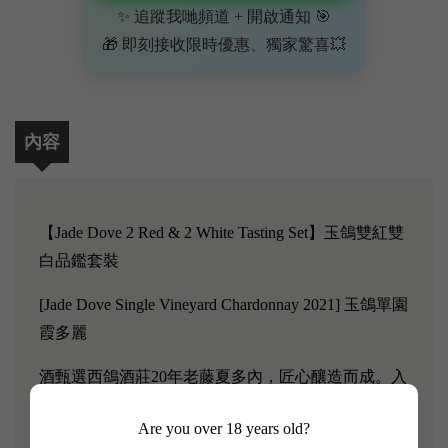
✨ 追蹤我哋頻道 + 開啟通知 🎯
🎁 即刻接收限時優惠、獨家驚喜💥
內容
【Jade Dove 2 Red & 2 White Tasting Set】玉鴿雙紅雙
白品鑑套裝
[Jade Dove Single Vineyard Chardonnay 2021] 玉鴿單園
霞多麗
酒甄選西鴿酒莊20年老藤夏多內，匠心釀造而成。入
口清新爽淨，酸度平衡，有甜瓜、葡萄柚等香氣，同
Are you over 18 years old?
時伴隨奶油及烘烤氣息。