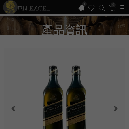
1
0
ON EXCEL
產品資訊