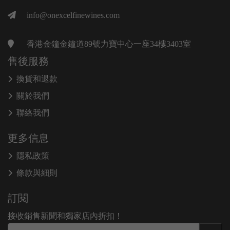
info@onexcelfinewines.com
香港金鐘金鐘道89號力寶中心一座34樓3403室
售後服務
換貨和退款
關於我們
聯絡我們
更多信息
隱私政策
條款與細則
訂閱
接收銷售新聞和獨家店內折扣！