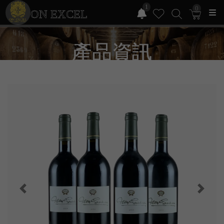
1
0
ON EXCEL
產品資訊