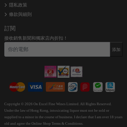
隱私政策
條款與細則
訂閱
接收銷售新聞和獨家店內折扣！
添加
Copyright © 2026 On Excel Fine Wines Limited. All Rights Reserved.
Under the law of Hong Kong, intoxicating liquor must not be sold or
supplied to a minor in the course of business. I declare that I am over 18 years
old and agree the Online Shop Terms & Conditions.