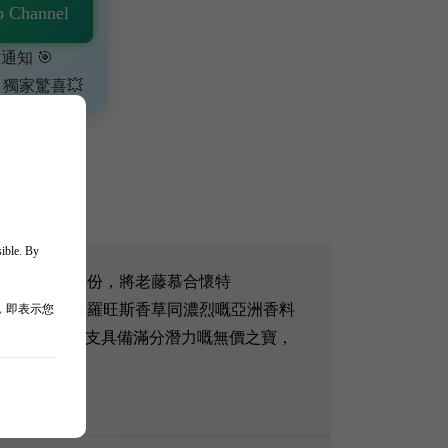
 Channel
通知 🎯
、獨家驚喜💥
sible. By
5 係一個極度溫暖完美嘅年份，將老藤慕合懷特
烤肉、甘草、普羅旺斯香草同濃烈嘅亞洲香料
，即表示您
韻無盡。 呢支具備滿分潛力嘅無價之寶，