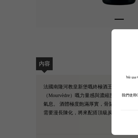
內容
We use C
法國南隆河教皇新堡嘅終極酒王——Beaucastel '
（Mourvèdre）嘅力量感與濃縮度推
我們使用
氣息。 酒體極度飽滿厚實，骨架宏大如摩
需要漫長陳化，將來配搭頂級炭燒野味或者