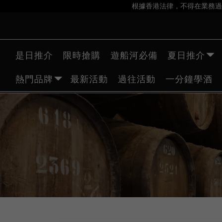
根據香港法律，不得在業務過
是日推介
限時搶購
遊船河必備
夏日推介
熱門品牌
最新活動
過往活動
一分鐘學酒