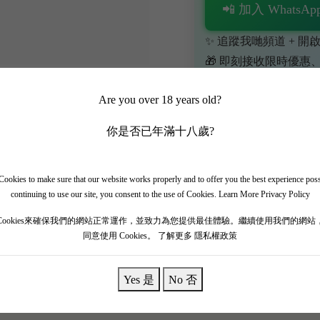
📲 加入 WhatsApp
✨ 追蹤我哋頻道 + 開啟
🎁 即刻接收限時優惠
Are you over 18 years old?
你是否已年滿十八歲?
ookies to make sure that our website works properly and to offer you the best experience pos
continuing to use our site, you consent to the use of Cookies.
Learn More Privacy Policy
Hommage à Jacques Perrin' 2015 世紀神作！ 201
向極致境界。 香氣狂野到令人難以置信，爆發出黑莓果醬、黑松露、
Cookies來確保我們的網站正常運作，並致力為您提供最佳體驗。繼續使用我們的網站
同意使用 Cookies。
了解更多 隱私權政策
天大廈，單寧海量但打磨得完美無瑕，入口充滿核彈級爆發力，餘
極品和牛，絕對係神級藝術享受！
Yes 是
No 否