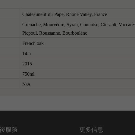
Chateauneuf-du-Pape, Rhone Valley, France
Grenache, Mourvèdre, Syrah, Counoise, Cinsault, Vaccarèse,
Picpoul, Roussanne, Bourboulenc
French oak
14.5
2015
750ml
N/A
後服務
更多信息