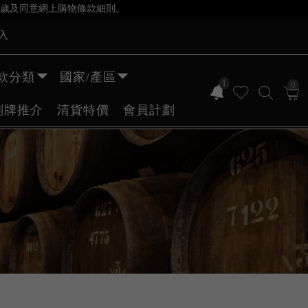
歲及同意網上購物條款細則。
入
款分類
國家/產區
1
0
副牌推介
清貨特價
會員計劃