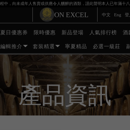
程中，向未成年人售賣或供應令人醺醉的酒類，謹此聲明本人已年滿十八
ON EXCEL
中文
Eng
登
夏日優惠券
限時優惠
新品登場
人氣排行榜
酒
編輯推介
套裝精選
寧夏精品
必選一級莊
產品資訊