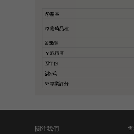
🌎產區
🍇葡萄品種
⏳陳釀
🍷酒精度
🗓️年份
🍾格式
💯專業評分
關注我們
售