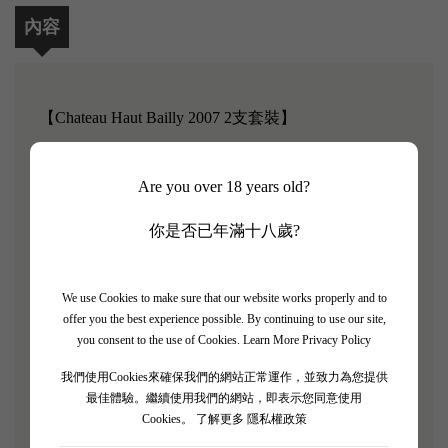
內容
【Chateau Haut Bailly 2007 2支套裝】
Robert Parker評分: 92/100
Are you over 18 years old?
Château Haut-Bailly 是一個歷史悠久的葡萄酒莊園，
你是否已年滿十八歲?
位於吉倫特省左岸的佩薩克-雷奧尼昂 (Pessac-
Léognan)。在 1959 年，該酒莊被授予特級酒莊地
位。 它的葡萄酒一直備受推崇，而且經常受到好
We use Cookies to make sure that our website works properly and to
評。進入 2000 年之後，Haut-Bailly 的品質已有著不
offer you the best experience possible. By continuing to use our site,
you consent to the use of Cookies.
Learn More Privacy Policy
俗的水準，隨著大多數設備被替換為更加現代、精准
的釀酒設備。2004 年更一躍位居 Graves 地區頂尖水
我們使用Cookies來確保我們的網站正常運作，並致力為您提供
最佳體驗。繼續使用我們的網站，即表示您同意使用
準，不僅 05、06 連續兩年得到 Parker 95 分的評分，
Cookies。
了解更多 隱私權政策
2008 年的評分更與同村的五大酒莊 Haut-Brion 同樣