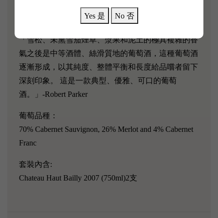
獲得 Parker 96分，是整個 Passec-Leognan的最高分，
Yes 是
No 否
再度站上 Passec-Leognan 精英酒莊的頂尖位置。
「雪松、未熏雪茄煙草、漿果和泥土的極其複雜的香
氣之後是中等酒體、絲滑質地的葡萄酒，這種葡萄酒
逐漸形成，以其純度、整體平衡和長度給品嚐者留下
深刻印象。 這是一款典型、優雅、可口的葡萄
酒。」-Robert Parker
葡萄品種：
70% Cabernet Sauvignon, 26% Merlot and 4% Cabernet
Franc
套裝內含:
Chateau Haut Bailly 2007 (750ml)2支