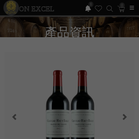
1
0
ON EXCEL
產品資訊