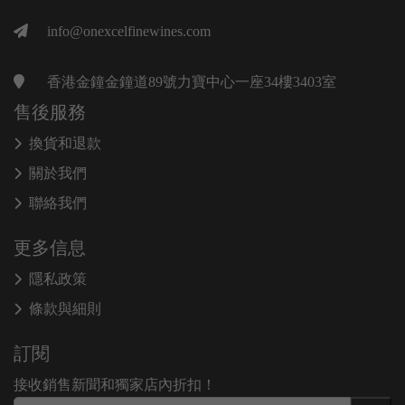
info@onexcelfinewines.com
香港金鐘金鐘道89號力寶中心一座34樓3403室
售後服務
換貨和退款
關於我們
聯絡我們
更多信息
隱私政策
條款與細則
訂閱
接收銷售新聞和獨家店內折扣！