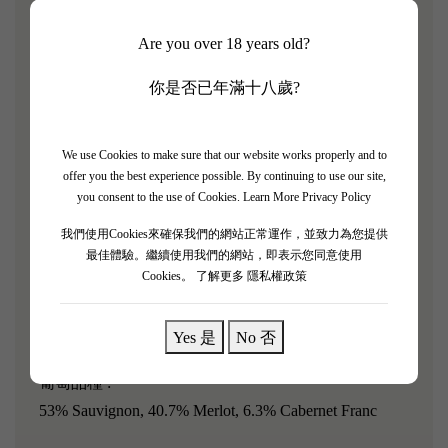
Chateau Haut Brion是一座極具傳奇色彩的酒莊：它是
Are you over 18 years old?
波爾多61個列級名莊中唯一一個不在Medoc的酒莊，
也是波爾多唯一一個以紅、白葡萄酒雙棲的波爾多頂
你是否已年滿十八歲?
級酒莊。另外，它雖然是波爾多五大名莊中規模最小
的酒莊，但卻成名最早。
We use Cookies to make sure that our website works properly and to
offer you the best experience possible. By continuing to use our site,
you consent to the use of Cookies.
Learn More Privacy Policy
「Chateau Haut Brion 2017的持久度與質地令人印象
我們使用Cookies來確保我們的網站正常運作，並致力為您提供
深刻。Haut Brion 深入人心的原因並非其十足的力量
最佳體驗。繼續使用我們的網站，即表示您同意使用
感，而是其由精細而充沛的單寧帶來的結構、張力和
Cookies。
了解更多 隱私權政策
精緻的個性。餘味在口腔中能持續數分鐘之久。是一
經典佳釀。」－ James Suckling
Yes 是
No 否
葡萄品種 :
53% Sauvignon, 40.7% Merlot, 6.3% Cabernet Franc