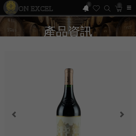
1
0
ON EXCEL
產品資訊