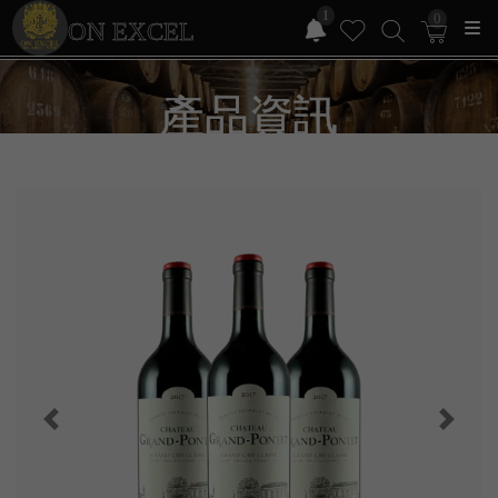
1
0
ON EXCEL
產品資訊