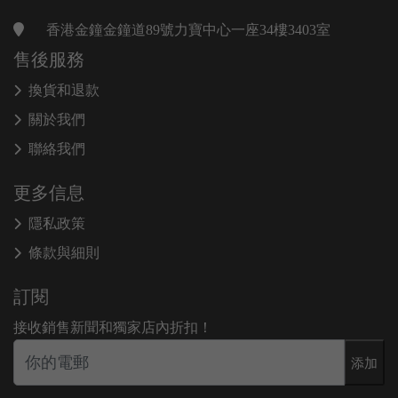
香港金鐘金鐘道89號力寶中心一座34樓3403室
售後服務
換貨和退款
關於我們
聯絡我們
更多信息
隱私政策
條款與細則
訂閱
接收銷售新聞和獨家店內折扣！
添加