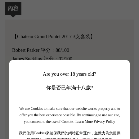
內容
【
Chateau Grand Pontet 2017 3支套裝
】
Robert Parker 評分：88/100
James Suckling 評分：92/100
Chateau Grand Pontet在1980年被Becot家族從Barton和
Are you over 18 years old?
Guestier家族手中購得。 如果說Becot的姓氏聽起來很
你是否已年滿十八歲?
熟悉，那是因為他們同時擁有著名的法國波爾多右岸
的列級酒莊- Chateau Beau-Sejour Becot，Saint-
Emilion(聖埃美隆)的Chateau La Gomerie、Cotes de
We use Cookies to make sure that our website works properly and to
Castillon 的Chateau Joanin Becot。
offer you the best experience possible. By continuing to use our site,
you consent to the use of Cookies.
Learn More Privacy Policy
Chateau Grand Pontet位於聖埃美隆西海岸的高原上，
我們使用Cookies來確保我們的網站正常運作，並致力為您提供
擁有佔地 14 公頃的葡萄園，葡萄園遍布大片石灰