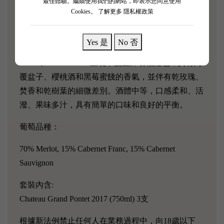
最佳體驗。繼續使用我們的網站，即表示您同意使用
岩、粘土石灰岩和沙粘土。莊園以梅洛（70%）為
Cookies。
了解更多 隱私權政策
主，輔以品麗珠（17.5%）、赤霞珠（7.5%）和馬爾
貝克（5%）。該酒在橡木桶中陳釀（90%為新木）。
Yes 是
No 否
2017 年Grand-Pontet 呈現中度至深石榴紅色，具有烤
覆盆子、櫻桃酒和黑莓蜜餞的香氣，並伴有乾玫瑰、
焚香和乾樹葉的細微差別。酒體中等，口感柔和、活
潑、果味多汁，具有簡單的口味和良好的平衡。
葡萄品種：
70% Merlot, 15% Cabernet Franc, 15% Cabernet
Sauvignon
套裝內含:
Chateau Grand Pontet 2017
(750ml) 3支
根據新法例禁止任何人在業務過程中，向18歲以下