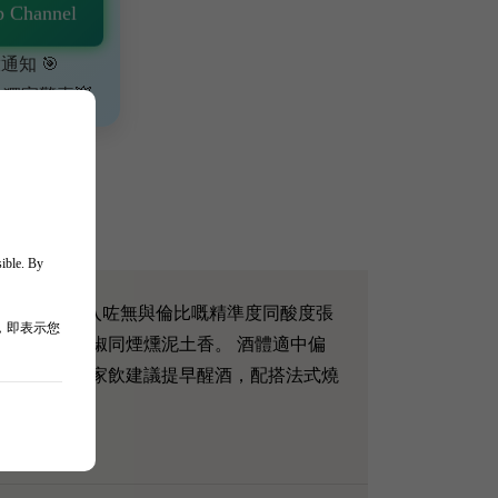
 Channel
通知 🎯
、獨家驚喜💥
sible. By
3 涼爽年份為呢支酒注入咗無與倫比嘅精準度同酸度張
，即表示您
松木、黑胡椒同煙燻泥土香。 酒體適中偏
質嘅神酒，而家飲建議提早醒酒，配搭法式燒