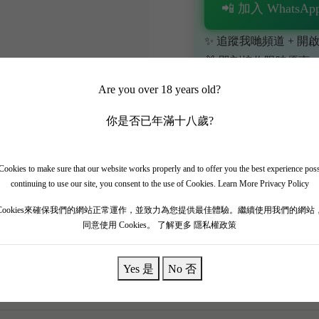
📲 加入 WhatsApp
✨ 追蹤我哋頻道 + 開啟
🎁 即刻接收限時優惠
Are you over 18 years old?
你是否已年滿十八歲?
ookies to make sure that our website works properly and to offer you the best experience pos
continuing to use our site, you consent to the use of Cookies.
Learn More Privacy Policy
嘅傳奇「三劍客」之一——La Turque 2013 精準之作！ 201
Cookies來確保我們的網站正常運作，並致力為您提供最佳體驗。繼續使用我們的網站
氣非常高雅，充滿新鮮嘅黑桑子、紅莓、紫羅蘭，伴隨住高雅嘅雪
同意使用 Cookies。
了解更多 隱私權政策
寧結實細密，完全無厚重感，極之立體。 呢支極具法式高雅氣
Yes 是
No 否