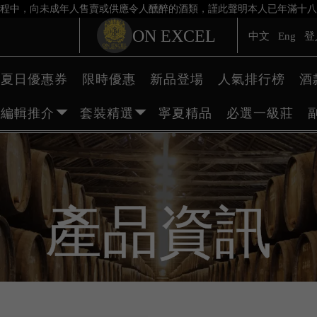
程中，向未成年人售賣或供應令人醺醉的酒類，謹此聲明本人已年滿十八
ON EXCEL
中文
Eng
登
夏日優惠券
限時優惠
新品登場
人氣排行榜
酒
編輯推介
套裝精選
寧夏精品
必選一級莊
產品資訊