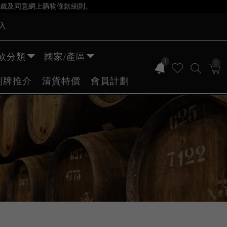
歲及同意網上購物條款細則。
入
款分類
國家/產區
1
0
副牌推介
清貨特價
會員計劃