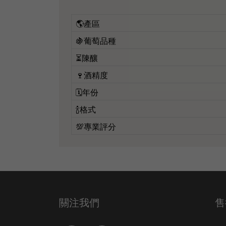
🌎產區
🍇葡萄品種
⏳陳釀
🍷酒精度
🗓️年份
🍾格式
💯專業評分
關注我們
售