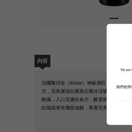
內容
We use C
法國隆河谷（Rhône）神級酒莊 Guigal 
我們使用
力，完美展現出羅第丘嘅冷涼礦物感。 香
飽滿，入口充滿生命力，酸度精準開胃，單
白鴿或者玫瑰豉油雞，果香完美昇華！