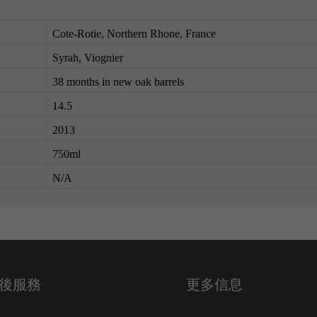
Cote-Rotie, Northern Rhone, France
Syrah, Viognier
38 months in new oak barrels
14.5
2013
750ml
N/A
後服務
更多信息