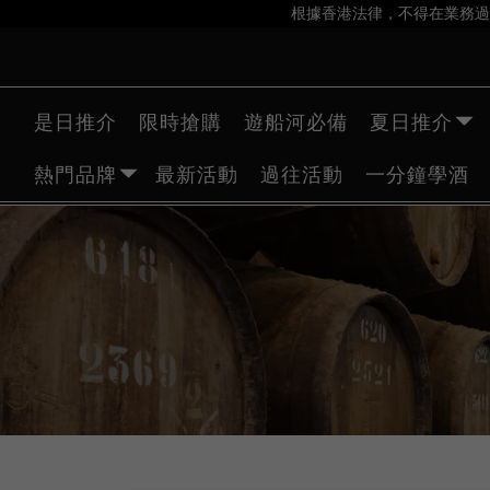
根據香港法律，不得在業務過
是日推介
限時搶購
遊船河必備
夏日推介
熱門品牌
最新活動
過往活動
一分鐘學酒