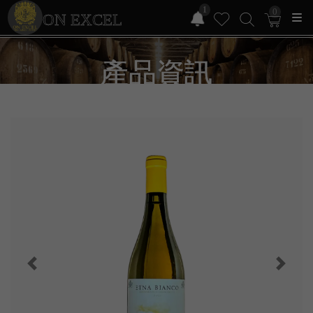
1
0
ON EXCEL
產品資訊