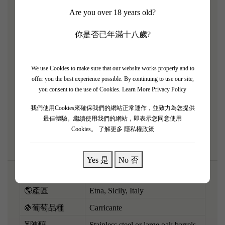
Are you over 18 years old?
嘅新星！2021 年份極度清脆高雅！ 以原生葡萄
Carricante 釀造，呢支白酒將火山高海拔嘅冷涼氣候
你是否已年滿十八歲?
同獨特礦物感發揮到極致。 香氣好似刀片咁精準，
爆發出青蘋果、檸檬皮、白花，同埋極度強烈嘅火
石、海風鹹鮮味。 酒體輕盈俐落，入口酸度明亮充
We use Cookies to make sure that our website works properly and to
offer you the best experience possible. By continuing to use our site,
滿爆發力，果味純淨無雜質，餘韻帶有令人垂涎嘅微
you consent to the use of Cookies.
Learn More Privacy Policy
鹹感。 香港炎夏必備嘅消暑神酒！雪到夠凍配搭新
我們使用Cookies來確保我們的網站正常運作，並致力為您提供
鮮生蠔、白灼蝦或者精緻嘅廣東點心，鮮甜味完美昇
最佳體驗。繼續使用我們的網站，即表示您同意使用
華！
Cookies。
了解更多 隱私權政策
Yes 是
No 否
🌎產區
Etna, Sicily, Italy
🍇葡萄品種
Carricante
⏳陳釀
Stainless steel or large oak barrels