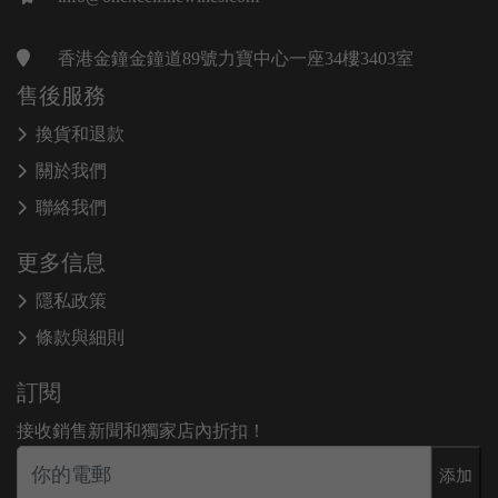
香港金鐘金鐘道89號力寶中心一座34樓3403室
售後服務
換貨和退款
關於我們
聯絡我們
更多信息
隱私政策
條款與細則
訂閱
接收銷售新聞和獨家店內折扣！
添加