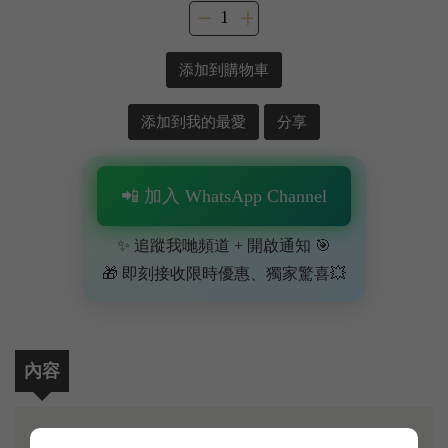
添加到購物車
添加到我的最愛
分享
📲 加入 WhatsApp Channel
✨ 追蹤我哋頻道 + 開啟通知 🎯
🎁 即刻接收限時優惠、獨家驚喜💥
內容
意大利西西里 Etna（埃特納火山）白酒絕對係白酒界