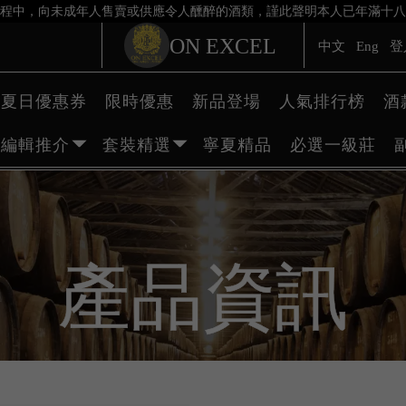
程中，向未成年人售賣或供應令人醺醉的酒類，謹此聲明本人已年滿十八
ON EXCEL
中文
Eng
登
夏日優惠券
限時優惠
新品登場
人氣排行榜
酒
編輯推介
套裝精選
寧夏精品
必選一級莊
產品資訊