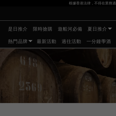
根據香港法律，不得在業務過
是日推介
限時搶購
遊船河必備
夏日推介
熱門品牌
最新活動
過往活動
一分鐘學酒