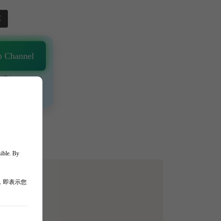
享
 Channel
通知 🎯
、獨家驚喜💥
sible. By
，即表示您