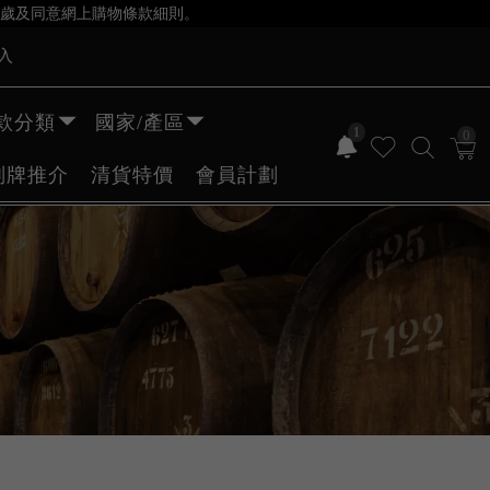
歲及同意網上購物條款細則。
入
款分類
國家/產區
1
0
副牌推介
清貨特價
會員計劃