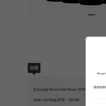
內容
We use C
我們使用
[Giovanni Rosso Etna Rosso 2018]
James Suckling 評分：90/100