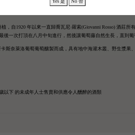
Yes 是
No 否
和奢華的代表。憑藉著敏銳的創業精神和釀酒技術，很少有精選的葡萄酒
種植，自1920 年以來一直歸喬瓦尼·羅索(Giovanni Rosso
最後一次打頂在八月中旬進行，然後讓葡萄藤​​自然生長，直到
o 2018主要採用馬斯卡斯奈萊洛葡萄葡萄釀製而成，具有地中海灌木叢、野生
歲以下 的未成年人士售賣和供應令人醺醉的酒類