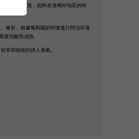
得到國際認可和讚賞，能夠表達獨特地區的特
) 酒莊所有。修剪，根據葡萄園的特徵進行間伐和落
葡萄實現酚類成熟。
漿果、乾草和桉樹的誘人香氣。​