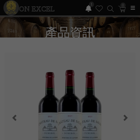
1
0
ON EXCEL
產品資訊