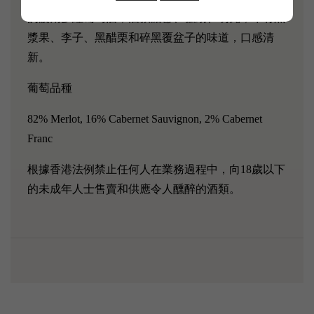
的波爾多紅葡萄酒，酒款濃鬱、強勁、明亮，帶有黑
漿果、李子、黑醋栗和碎黑覆盆子的味道，口感清
新。
葡萄品種
82% Merlot, 16% Cabernet Sauvignon, 2% Cabernet
Franc
根據香港法例禁止任何人在業務過程中，向18歲以下
的未成年人士售賣和供應令人醺醉的酒類。