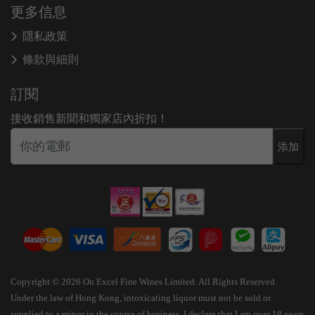
更多信息
隱私政策
條款與細則
訂閱
接收銷售新聞和獨家店內折扣！
添加
Copyright © 2026 On Excel Fine Wines Limited. All Rights Reserved.
Under the law of Hong Kong, intoxicating liquor must not be sold or
supplied to a minor in the course of business. I declare that I am over 18 years